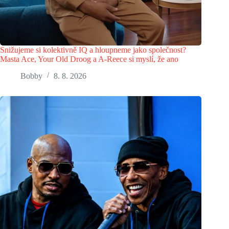
Snižujeme si kolektivně IQ a hloupneme jako společnost?
Masta Ace, Your Old Droog a A-Reece si myslí, že ano
Bobby
8. 8. 2026