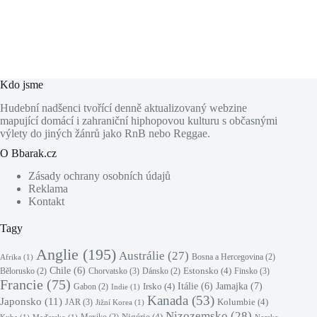
Kdo jsme
Hudební nadšenci tvořící denně aktualizovaný webzine
mapující domácí i zahraniční hiphopovou kulturu s občasnými
výlety do jiných žánrů jako RnB nebo Reggae.
O Bbarak.cz
Zásady ochrany osobních údajů
Reklama
Kontakt
Tagy
Anglie
(195)
Austrálie
(27)
Bosna a Hercegovina
(2)
Afrika
(1)
Chile
(6)
Estonsko
(4)
Chorvatsko
(3)
Finsko
(3)
Bělorusko
(2)
Dánsko
(2)
Francie
(75)
Jamajka
(7)
Irsko
(4)
Itálie
(6)
Gabon
(2)
Indie
(1)
Kanada
(53)
Japonsko
(11)
Kolumbie
(4)
JAR
(3)
Jižní Korea
(1)
Nizozemsko
(28)
Nigérie
(4)