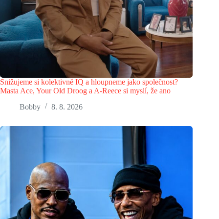
Snižujeme si kolektivně IQ a hloupneme jako společnost?
Masta Ace, Your Old Droog a A-Reece si myslí, že ano
Bobby
8. 8. 2026