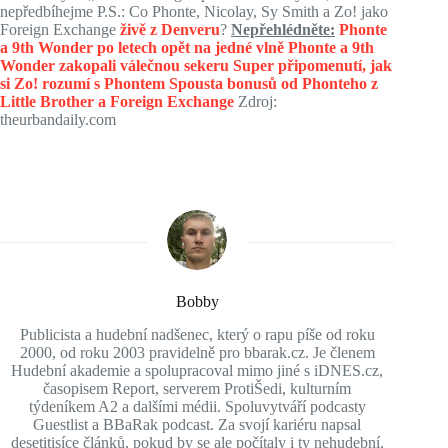
nepředbíhejme P.S.: Co Phonte, Nicolay, Sy Smith a Zo! jako
Foreign Exchange
živě z Denveru
?
Nepřehlédněte:
Phonte
a 9th Wonder po letech opět na jedné vlně
Phonte a 9th
Wonder zakopali válečnou sekeru
Super připomenutí, jak
si Zo! rozumí s Phontem
Spousta bonusů od Phonteho z
Little Brother a Foreign Exchange
Zdroj:
theurbandaily.com
Bobby
Publicista a hudební nadšenec, který o rapu píše od roku
2000, od roku 2003 pravidelně pro bbarak.cz. Je členem
Hudební akademie a spolupracoval mimo jiné s iDNES.cz,
časopisem Report, serverem ProtiŠedi, kulturním
týdeníkem A2 a dalšími médii. Spoluvytváří podcasty
Guestlist a BBaRak podcast. Za svojí kariéru napsal
desetitisíce článků, pokud by se ale počítaly i ty nehudební,