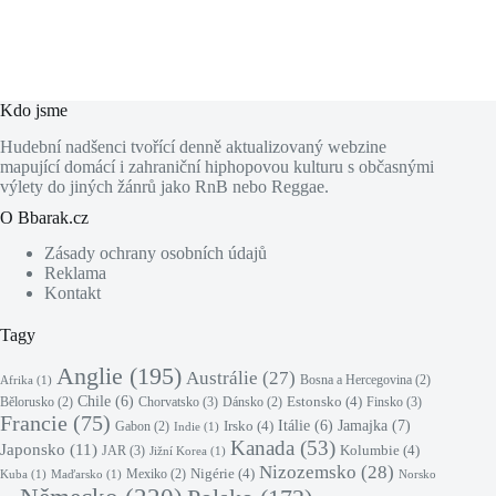
Kdo jsme
Hudební nadšenci tvořící denně aktualizovaný webzine
mapující domácí i zahraniční hiphopovou kulturu s občasnými
výlety do jiných žánrů jako RnB nebo Reggae.
O Bbarak.cz
Zásady ochrany osobních údajů
Reklama
Kontakt
Tagy
Anglie
(195)
Austrálie
(27)
Bosna a Hercegovina
(2)
Afrika
(1)
Chile
(6)
Estonsko
(4)
Chorvatsko
(3)
Finsko
(3)
Bělorusko
(2)
Dánsko
(2)
Francie
(75)
Jamajka
(7)
Irsko
(4)
Itálie
(6)
Gabon
(2)
Indie
(1)
Kanada
(53)
Japonsko
(11)
Kolumbie
(4)
JAR
(3)
Jižní Korea
(1)
Nizozemsko
(28)
Nigérie
(4)
Mexiko
(2)
Kuba
(1)
Maďarsko
(1)
Norsko