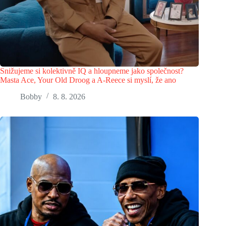
Snižujeme si kolektivně IQ a hloupneme jako společnost?
Masta Ace, Your Old Droog a A-Reece si myslí, že ano
Bobby
8. 8. 2026