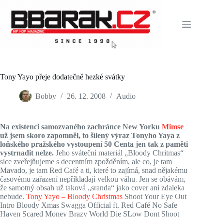
Skip
to
content
Tony Yayo přeje dodatečně hezké svátky
Bobby
26. 12. 2008
Audio
Na existenci samozvaného zachránce New Yorku
Mimse
už jsem skoro zapomněl, to šílený výraz Tonyho Yaya z
loňského pražského vystoupení 50 Centa jen tak z paměti
vystrnadit nelze.
Jeho sváteční materiál „Bloody Chritmas“
sice zveřejňujeme s decentním zpožděním, ale co, je tam
Mavado, je tam Red Café a ti, které to zajímá, snad nějakému
časovému zařazení nepříkladají velkou váhu. Jen se obávám,
že samotný obsah už taková „sranda“ jako cover ani zdaleka
nebude.
Tony Yayo – Bloody Christmas
Shoot Your Eye Out
Intro Bloody Xmas Swagga Official ft. Red Café No Safe
Haven Scared Money Brazy World Die SLow Dont Shoot