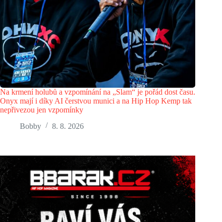
Na krmení holubů a vzpomínání na „Slam“ je pořád dost času.
Onyx mají i díky AI čerstvou munici a na Hip Hop Kemp tak
nepřivezou jen vzpomínky
Bobby
8. 8. 2026