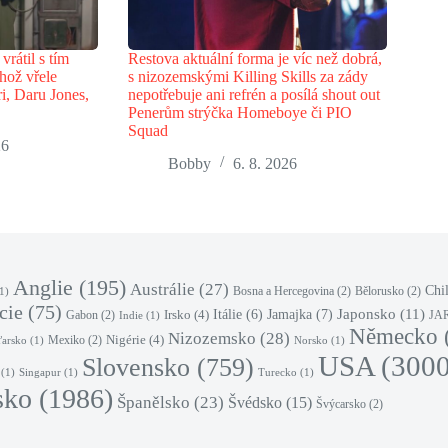
vrátil s tím
Restova aktuální forma je víc než dobrá,
hož vřele
s nizozemskými Killing Skills za zády
i, Daru Jones,
nepotřebuje ani refrén a posílá shout out
Penerům strýčka Homeboye či PIO
Squad
26
Bobby
6. 8. 2026
Anglie
(195)
Austrálie
(27)
Chi
Bosna a Hercegovina
(2)
Bělorusko
(2)
1)
cie
(75)
Japonsko
(11)
Jamajka
(7)
Irsko
(4)
Itálie
(6)
Gabon
(2)
JA
Indie
(1)
Německo
Nizozemsko
(28)
Nigérie
(4)
Mexiko
(2)
arsko
(1)
Norsko
(1)
USA
(3000
Slovensko
(759)
(1)
Singapur
(1)
Turecko
(1)
sko
(1986)
Španělsko
(23)
Švédsko
(15)
Švýcarsko
(2)