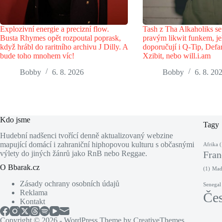
Explozivní energie a precizní flow.
Tash z Tha Alkaholiks se 
Busta Rhymes opět rozpoutal poprask,
pravým likwit funkem, je
když hrábl do raritního archivu J Dilly. A
doporučují i Q-Tip, Defar
bude toho mnohem víc!
Xzibit, nebo will.i.am
Bobby
6. 8. 2026
Bobby
6. 8. 20
Kdo jsme
Tagy
Hudební nadšenci tvořící denně aktualizovaný webzine
mapující domácí i zahraniční hiphopovou kulturu s občasnými
Afrika
(
výlety do jiných žánrů jako RnB nebo Reggae.
Fran
O Bbarak.cz
(1)
Maď
Zásady ochrany osobních údajů
Senegal
Reklama
Če
Kontakt
Copyright © 2026 - WordPress Theme by
CreativeThemes