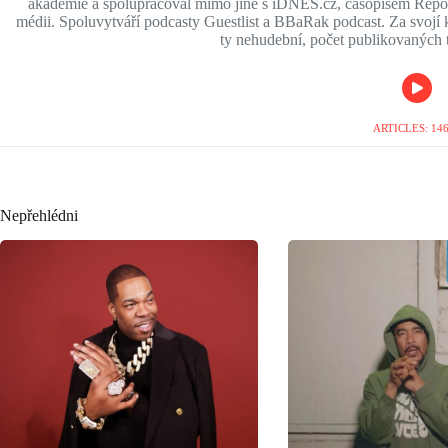
akademie a spolupracoval mimo jiné s iDNES.cz, časopisem Report
médii. Spoluvytváří podcasty Guestlist a BBaRak podcast. Za svojí ka
ty nehudební, počet publikovaných t
ARTICLES: 14
Nepřehlédni