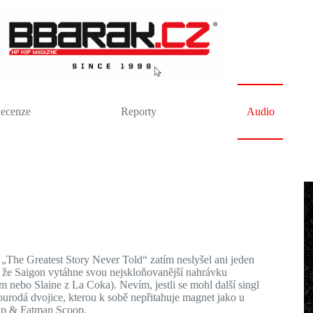
ecenze
Reporty
Audio
z „The Greatest Story Never Told“ zatím neslyšel ani jeden
í, že Saigon vytáhne svou nejskloňovanější nahrávku
 nebo Slaine z La Coka). Nevím, jestli se mohl další singl
esourodá dvojice, kterou k sobě nepřitahuje magnet jako u
ip & Fatman Scoop.