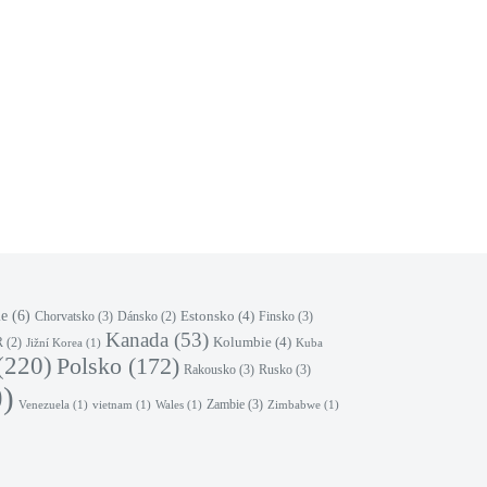
le
(6)
Estonsko
(4)
Chorvatsko
(3)
Finsko
(3)
Dánsko
(2)
Kanada
(53)
Kolumbie
(4)
R
(2)
Jižní Korea
(1)
Kuba
(220)
Polsko
(172)
Rakousko
(3)
Rusko
(3)
)
Zambie
(3)
Venezuela
(1)
vietnam
(1)
Wales
(1)
Zimbabwe
(1)