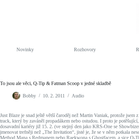
Skip
to
content
Novinky
Rozhovory
R
To jsou ale věci, Q-Tip & Fatman Scoop v jedné skladbě
Bobby
10. 2. 2011
Audio
Just Blaze je snad ještě větší čaroděj než Martin Vaniak, protože jsem 
track, který by zaváněl propadákem nebo ostudou. I proto je potěšujíc
dosavadní kariéry již 15. 2. (ve stejný den jako KRS-One se Showbizem
jmenovat trefněji než „The Invitation“, jisté je, že se v něm potkala n
Method Mana s Redmanem nebo Raekwona s Ghostfacem, a sice Q-T