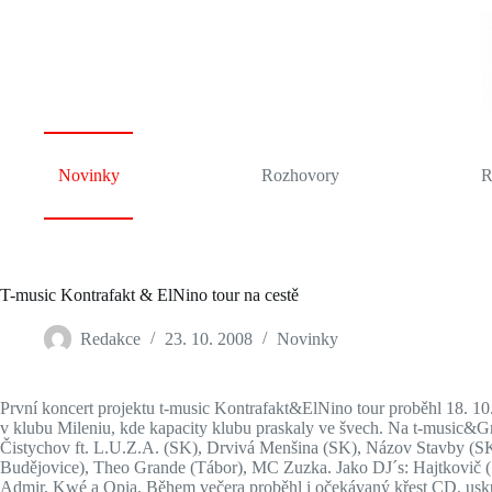
Skip
to
content
Novinky
Rozhovory
R
T-music Kontrafakt & ElNino tour na cestě
Redakce
23. 10. 2008
Novinky
První koncert projektu t-music Kontrafakt&ElNino tour proběhl 18. 1
v klubu Mileniu, kde kapacity klubu praskaly ve švech. Na t-music&G
Čistychov ft. L.U.Z.A. (SK), Drvivá Menšina (SK), Názov Stavby (SK
Budějovice), Theo Grande (Tábor), MC Zuzka. Jako DJ´s: Hajtkovič (
Admir, Kwé a Opia. Během večera proběhl i očekávaný křest CD, uskut