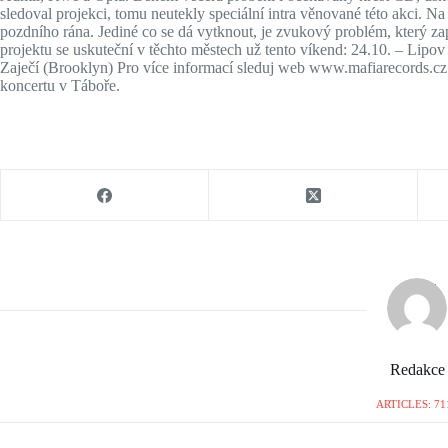
sledoval projekci, tomu neutekly speciální intra věnované této akci.
pozdního rána. Jediné co se dá vytknout, je zvukový problém, který zap
projektu se uskuteční v těchto městech už tento víkend: 24.10. – Lipo
Zaječí (Brooklyn) Pro více informací sleduj web www.mafiarecords.cz 
koncertu v Táboře.
Redakce
ARTICLES: 71