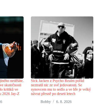
jiného neděláte.
Sick Jacken z Psycho Realm pořád
ve skutečnosti
neztratil nic ze své jedovatosti. Se
do kritiků ve
synovcem mu to sedlo a ve hře je velký
ku 2026 Jay-Z
návrat přesně po deseti letech
26
Bobby
6. 8. 2026