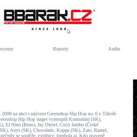
ecenze
Reporty
Audio
0. 2008 na akci s názvem Greenshop Hip Hop no. 6 v Táboře
reenshop Hip Hop stagei vystoupili Kontrafakt (SK),
), El Nino (Brno), Jay Diesel, Coco Jambo (České
SK), Anys (SK), Chocolatic, Kappa (SK), Zato, Ramel,
ečnily se soutěže, exhibice, tombola aj. Kdo pozorně