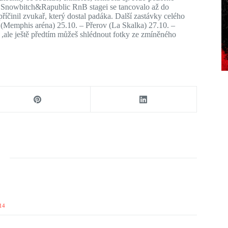
 Na Snowbitch&Rapublic RnB stagei se tancovalo až do
říčinil zvukař, který dostal padáka. Další zastávky celého
v (Memphis aréna) 25.10. – Přerov (La Skalka) 27.10. –
,ale ještě předtím můžeš shlédnout fotky ze zmíněného
14