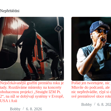
Nepřehlédni
Nejočekávanější graffiti premiéra roku je
Pořád jen tweetujete, nic 
tady. Rozdáváme místenky na koncerty
Mluvíte do podcastů, ale 
obohacenou projekci „Straight IZM Pt.
nic nepředvádíte, rýpl si 
2“, na níž se dobývají systémy v Evropě,
své premiérové sloce ro
USA i Asii
Bobby
6. 8. 20
Bobby
6. 8. 2026