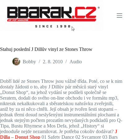
Skip
to
content
Stahuj poslední J Dillův vinyl ze Stones Throw
Bobby
2. 8. 2010
Audio
Dobří lidé ze Stones Throw jsou vážně třída. Poté, co se k nim
dostaly žádosti o to, aby J Dillův pár měsíců starý vinyl
„Donut Shop“, na jehož vydání se podíleli společně se
Seratem, dodali do svého on-line obchodu i ve formátu mp3,
nikterak nekalkukovali a sběratelskou nahrávku zveřejnili,
aniž by za ni něco chtěli. Její obsah je tvořen šesti stopami –
jednak třemi dosud neslyšenými instrumentálními plochami a
jednak stejným počtem prozatím nevydaných podkladů pro Q-
Tipa, Bustu Rhymese a Mos Defa, jehož „History“ si
jednoduše nejde nezamilovat. Je potřeba cokoliv dodávat?
J
Dilla – Donut Shop
01 Safety Dance 02 Sycamore 03 Bars