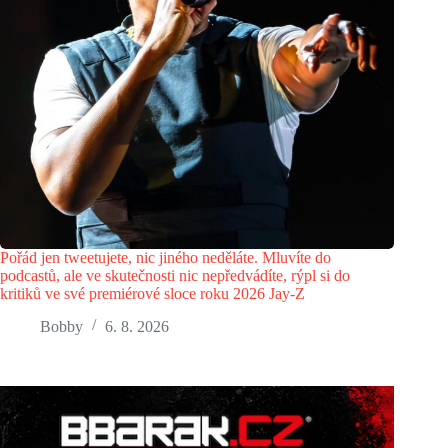
Pořád jen tweetujete, nic jiného neděláte. Mluvíte do
podcastů, ale ve skutečnosti nic nepředvádíte, rýpl si do
kritiků ve své premiérové sloce roku 2026 Jay-Z
Bobby
6. 8. 2026