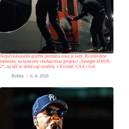
Nejočekávanější graffiti premiéra roku je tady. Rozdáváme
místenky na koncerty obohacenou projekci „Straight IZM Pt.
2“, na níž se dobývají systémy v Evropě, USA i Asii
Bobby
6. 8. 2026