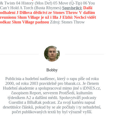
& Twists 04 History (Mos Def) 05 Move (Q-Tip) 06 You
Can’t Hold A Torch (Busta Rhymes)
Související:
Další
odhalení J Dillova dědictví ze Stones Throw
V dalším
reunionu Slum Village je už i Illa J
Elzhi: Nechci vidět
odkaz Slum Village padnou
Zdroj: Stones Throw
Bobby
Publicista a hudební nadšenec, který o rapu píše od roku
2000, od roku 2003 pravidelně pro bbarak.cz. Je členem
Hudební akademie a spolupracoval mimo jiné s iDNES.cz,
časopisem Report, serverem ProtiŠedi, kulturním
týdeníkem A2 a dalšími médii. Spoluvytváří podcasty
Guestlist a BBaRak podcast. Za svojí kariéru napsal
desetitisíce článků, pokud by se ale počítaly i ty nehudební,
počet publikovaných textů by byl výrazně vyšší.