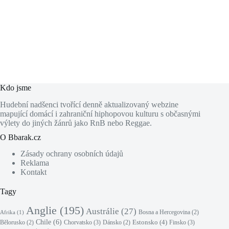
Kdo jsme
Hudební nadšenci tvořící denně aktualizovaný webzine
mapující domácí i zahraniční hiphopovou kulturu s občasnými
výlety do jiných žánrů jako RnB nebo Reggae.
O Bbarak.cz
Zásady ochrany osobních údajů
Reklama
Kontakt
Tagy
Anglie
(195)
Austrálie
(27)
Bosna a Hercegovina
(2)
Afrika
(1)
Chile
(6)
Estonsko
(4)
Chorvatsko
(3)
Finsko
(3)
Bělorusko
(2)
Dánsko
(2)