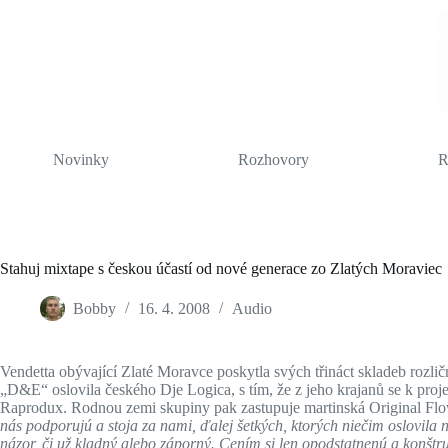
Skip
to
content
Novinky
Rozhovory
R
Stahuj mixtape s českou účastí od nové generace zo Zlatých Moraviec
Bobby
16. 4. 2008
Audio
Vendetta obývající Zlaté Moravce poskytla svých třináct skladeb rozli
„D&E“ oslovila českého Dje Logica, s tím, že z jeho krajanů se k pro
Raprodux. Rodnou zemi skupiny pak zastupuje martinská Original F
nás podporujú a stoja za nami, ďalej šetkých, ktorých niečim oslovila na
názor, či už kladný alebo záporný. Cením si len opodstatnenú a konštruk