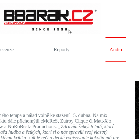
ecenze
Reporty
Audio
čného tempa a nálad volně ke stažení 15. dubna. Na mix
jektu dále přichomýtli eMeReS, Zutroy Clique či Matt-X z
low a NoRoBeatz Productions.
„Zdravím šetkých ludí, ktorí
ša hudba a šetkých, ktorí si o nás spravili svoj vlastný
tívnu kritiku, zúfalé reči a decké vypisovanie kokotín má pre