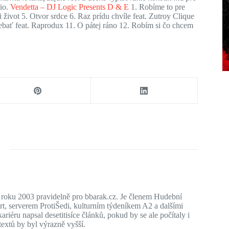
io.
Vendetta – DJ Logic Presents D & E
1. Robíme to pre
i život 5. Otvor srdce 6. Raz prídu chvíle feat. Zutroy Clique
jebať feat. Raprodux 11. O pátej ráno 12. Robím si čo chcem
d roku 2003 pravidelně pro bbarak.cz. Je členem Hudební
, serverem ProtiŠedi, kulturním týdeníkem A2 a dalšími
riéru napsal desetitisíce článků, pokud by se ale počítaly i
extů by byl výrazně vyšší.