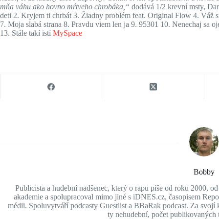
mňa váhu ako hovno mŕtveho chrobáka,“
dodává 1/2 krevní msty, Dar
deti 2. Kryjem ti chrbát 3. Žiadny problém feat. Original Flow 4. Váž s
7. Moja slabá strana 8. Pravdu viem len ja 9. 95301 10. Nenechaj sa o
13. Stále takí istí
MySpace
Bobby
Publicista a hudební nadšenec, který o rapu píše od roku 2000, o
akademie a spolupracoval mimo jiné s iDNES.cz, časopisem Report
médii. Spoluvytváří podcasty Guestlist a BBaRak podcast. Za svojí ka
ty nehudební, počet publikovaných t