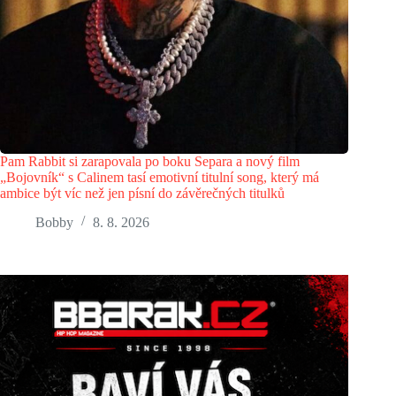
Pam Rabbit si zarapovala po boku Separa a nový film
„Bojovník“ s Calinem tasí emotivní titulní song, který má
ambice být víc než jen písní do závěrečných titulků
Bobby
8. 8. 2026