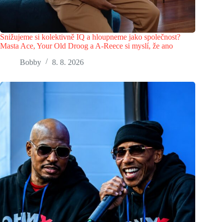
Snižujeme si kolektivně IQ a hloupneme jako společnost?
Masta Ace, Your Old Droog a A-Reece si myslí, že ano
Bobby
8. 8. 2026