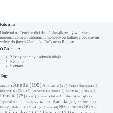
Kdo jsme
Hudební nadšenci tvořící denně aktualizovaný webzine
mapující domácí i zahraniční hiphopovou kulturu s občasnými
výlety do jiných žánrů jako RnB nebo Reggae.
O Bbarak.cz
Zásady ochrany osobních údajů
Reklama
Kontakt
Tagy
Anglie
(195)
Austrálie
(27)
Bosna a Hercegovina
(2)
Afrika
(1)
Chile
(6)
Estonsko
(4)
Chorvatsko
(3)
Finsko
(3)
Bělorusko
(2)
Dánsko
(2)
Francie
(75)
Jamajka
(7)
Irsko
(4)
Itálie
(6)
Gabon
(2)
Indie
(1)
Kanada
(53)
Japonsko
(11)
Kolumbie
(4)
JAR
(3)
Jižní Korea
(1)
Nizozemsko
(28)
Nigérie
(4)
Mexiko
(2)
Kuba
(1)
Maďarsko
(1)
Norsko
Německo
(220)
Polsko
(172)