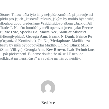
Stones Throw dělá tyto tahy nejspíše záměrně, připravuje asi
půdu pro jejich „kasovní“ releasy, jakým by mohlo být druhé,
dlouhou dobu předesílané
Wildchild
ovo album „Jack of All
Trades“. Na této bombě by měli operovat jména jako
Percee
P
,
Mc Lyte
,
Special Ed
,
Masta Ace
,
Souls of Mischief
(Hieroglyphics),
Georgia Ann
,
Frank-N-Dank
,
Prince Po
(Organized Konfusion), Oh No,
Medaphoar
, Madlib a za
beaty by měli být odpovědni Madlib, Oh No,
Black Milk
(Slum Village), Georgia Ann,
Kev Brown
,
Lab Technicians
+ pár překvapení. Budeme doufat, že už se LP nebude
odkládat na „lepší časy“ a vybafne na nás co nejdřív.
Redakce