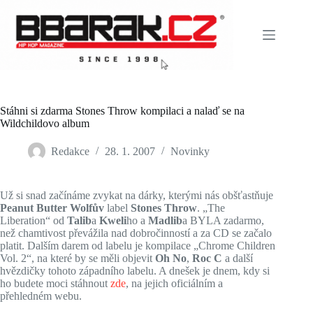
Skip
to
content
Stáhni si zdarma Stones Throw kompilaci a nalaď se na
Wildchildovo album
Redakce
28. 1. 2007
Novinky
Už si snad začínáme zvykat na dárky, kterými nás obšťastňuje
Peanut Butter Wolfův
label
Stones Throw
. „The
Liberation“ od
Talib
a
Kweli
ho a
Madlib
a BYLA zadarmo,
než chamtivost převážila nad dobročinností a za CD se začalo
platit. Dalším darem od labelu je kompilace „Chrome Children
Vol. 2“, na které by se měli objevit
Oh No
,
Roc C
a další
hvězdičky tohoto západního labelu. A dnešek je dnem, kdy si
ho budete moci stáhnout
zde
, na jejich oficiálním a
přehledném webu.