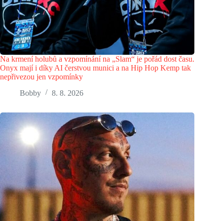
Na krmení holubů a vzpomínání na „Slam“ je pořád dost času.
Onyx mají i díky AI čerstvou munici a na Hip Hop Kemp tak
nepřivezou jen vzpomínky
Bobby
8. 8. 2026