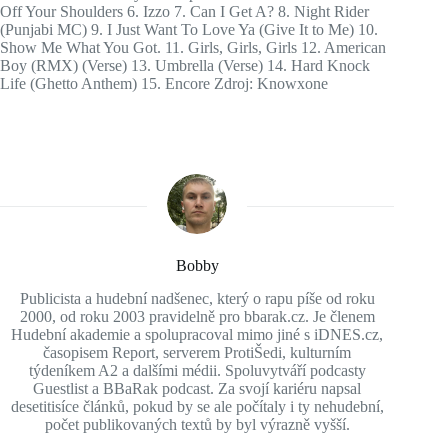
Off Your Shoulders 6. Izzo 7. Can I Get A? 8. Night Rider
(Punjabi MC) 9. I Just Want To Love Ya (Give It to Me) 10.
Show Me What You Got. 11. Girls, Girls, Girls 12. American
Boy (RMX) (Verse) 13. Umbrella (Verse) 14. Hard Knock
Life (Ghetto Anthem) 15. Encore Zdroj: Knowxone
Bobby
Publicista a hudební nadšenec, který o rapu píše od roku
2000, od roku 2003 pravidelně pro bbarak.cz. Je členem
Hudební akademie a spolupracoval mimo jiné s iDNES.cz,
časopisem Report, serverem ProtiŠedi, kulturním
týdeníkem A2 a dalšími médii. Spoluvytváří podcasty
Guestlist a BBaRak podcast. Za svojí kariéru napsal
desetitisíce článků, pokud by se ale počítaly i ty nehudební,
počet publikovaných textů by byl výrazně vyšší.