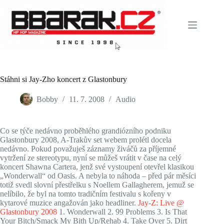
Skip
to
content
Stáhni si Jay-Zho koncert z Glastonbury
Bobby
11. 7. 2008
Audio
Co se týče nedávno proběhlého grandiózního podniku
Glastonbury 2008, A-Trakův set webem prolétl docela
nedávno. Pokud považuješ záznamy živáčů za příjemné
vytržení ze stereotypu, nyní se můžeš vrátit v čase na celý
koncert Shawna Cartera, jenž své vystoupení otevřel klasikou
„Wonderwall“ od Oasis. A nebyla to náhoda – před pár měsíci
totiž svedl slovní přestřelku s Noellem Gallagherem, jemuž se
nelíbilo, že byl na tomto tradičním festivalu s kořeny v
kytarové muzice angažován jako headliner.
Jay-Z: Live @
Glastonbury 2008
1. Wonderwall 2. 99 Problems 3. Is That
Your Bitch/Smack My Bith Up/Rehab 4. Take Over 5. Dirt