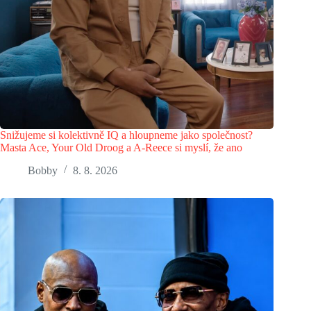
Snižujeme si kolektivně IQ a hloupneme jako společnost?
Masta Ace, Your Old Droog a A-Reece si myslí, že ano
Bobby
8. 8. 2026