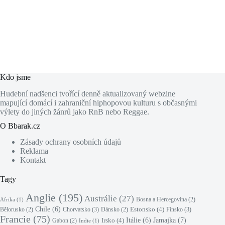
Kdo jsme
Hudební nadšenci tvořící denně aktualizovaný webzine
mapující domácí i zahraniční hiphopovou kulturu s občasnými
výlety do jiných žánrů jako RnB nebo Reggae.
O Bbarak.cz
Zásady ochrany osobních údajů
Reklama
Kontakt
Tagy
Anglie
(195)
Austrálie
(27)
Bosna a Hercegovina
(2)
Afrika
(1)
Chile
(6)
Estonsko
(4)
Chorvatsko
(3)
Finsko
(3)
Bělorusko
(2)
Dánsko
(2)
Francie
(75)
Jamajka
(7)
Irsko
(4)
Itálie
(6)
Gabon
(2)
Indie
(1)