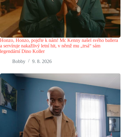
Honzo, Honzo, pojďte k nám! Mc Kenny našel svého ballera
a servíruje nakažlivý letní hit, v němž mu „trsá“ sám
legendární Dino Koller
Bobby
9. 8. 2026