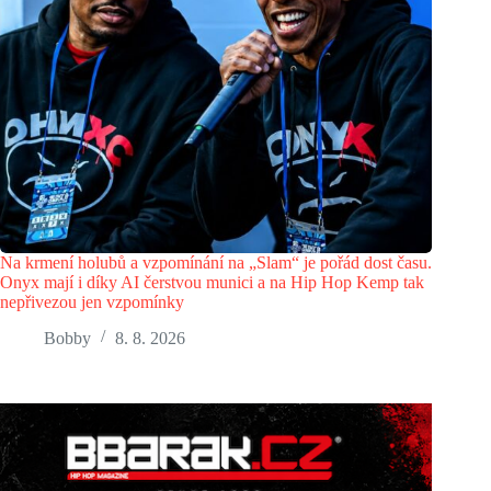
Na krmení holubů a vzpomínání na „Slam“ je pořád dost času.
Onyx mají i díky AI čerstvou munici a na Hip Hop Kemp tak
nepřivezou jen vzpomínky
Bobby
8. 8. 2026