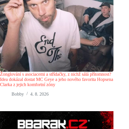
Žonglování s asociacemi a střídačky, z nichž sálá přítomnost?
Idea dokázal dostat MC Geye a jeho nového favorita Hopsena
Clarka z jejich komfortní zóny
Bobby
4. 8. 2026