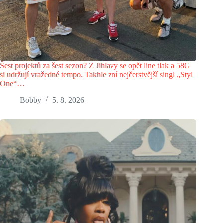
Šest projektů za šest sezon? Z Jihlavy se opět line tlak a 58G
si udržují vražedné tempo. Takhle zní nejčerstvější singl „Styl
One“…
Bobby
5. 8. 2026