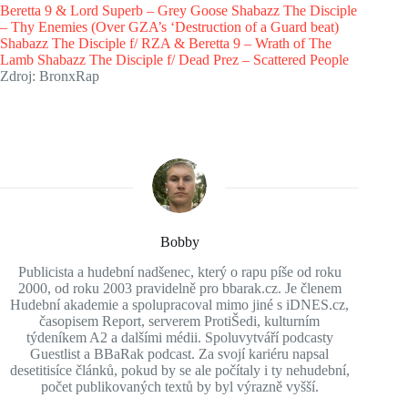
Beretta 9 & Lord Superb – Grey Goose
Shabazz The Disciple
– Thy Enemies (Over GZA’s ‘Destruction of a Guard beat)
Shabazz The Disciple f/ RZA & Beretta 9 – Wrath of The
Lamb
Shabazz The Disciple f/ Dead Prez – Scattered People
Zdroj: BronxRap
Bobby
Publicista a hudební nadšenec, který o rapu píše od roku
2000, od roku 2003 pravidelně pro bbarak.cz. Je členem
Hudební akademie a spolupracoval mimo jiné s iDNES.cz,
časopisem Report, serverem ProtiŠedi, kulturním
týdeníkem A2 a dalšími médii. Spoluvytváří podcasty
Guestlist a BBaRak podcast. Za svojí kariéru napsal
desetitisíce článků, pokud by se ale počítaly i ty nehudební,
počet publikovaných textů by byl výrazně vyšší.