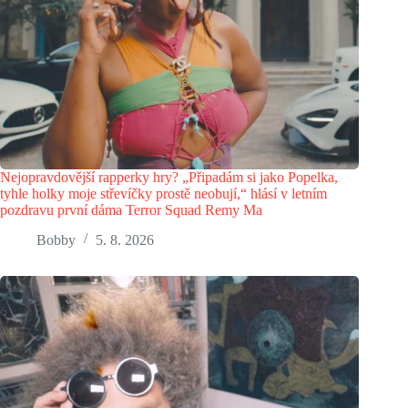
Nejopravdovější rapperky hry? „Připadám si jako Popelka,
tyhle holky moje střevíčky prostě neobují,“ hlásí v letním
pozdravu první dáma Terror Squad Remy Ma
Bobby
5. 8. 2026