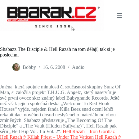
Skip
to
content
Shabazz The Disciple & Hell Razah na tom dělají, tak si je
poslechni
Bobby
16. 6. 2008
Audio
Jména, která spojuje minulosti či současnost skupiny Sunz Of
Man, si založila projekt T.H.U.G. Angelz, který naservíruje
své první ovoce skrz známý label Babygrande Records. Ještě
než však jejich společná deska „Welcome To Red Hook
Houses“ vyjde, nejeden fanda Killa Beez snad ocení lehčí
rekapitulaci nového i dosud neslyšeného materiálu od obou
zmíněných. Shabazz představuje „The Becoming Of The
Disciple“ a „The Vault (Hidden Safiyahz)“, Hell Razah pak
sérii „Hell Hip Vol. 1 a Vol. 2“.
Hell Razah – Iron Gorillaz
Hell Razah f/ Killah Priest – Under The Vatican
Hell Razah f/