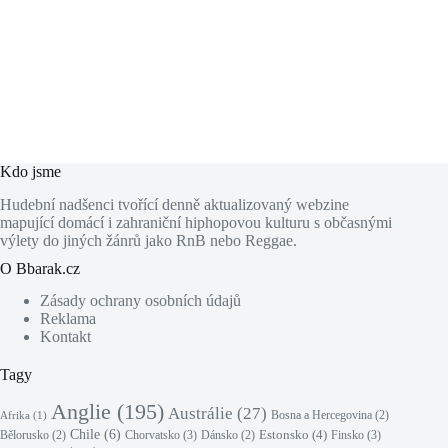
Kdo jsme
Hudební nadšenci tvořící denně aktualizovaný webzine
mapující domácí i zahraniční hiphopovou kulturu s občasnými
výlety do jiných žánrů jako RnB nebo Reggae.
O Bbarak.cz
Zásady ochrany osobních údajů
Reklama
Kontakt
Tagy
Anglie
(195)
Austrálie
(27)
Bosna a Hercegovina
(2)
Afrika
(1)
Chile
(6)
Estonsko
(4)
Chorvatsko
(3)
Finsko
(3)
Bělorusko
(2)
Dánsko
(2)