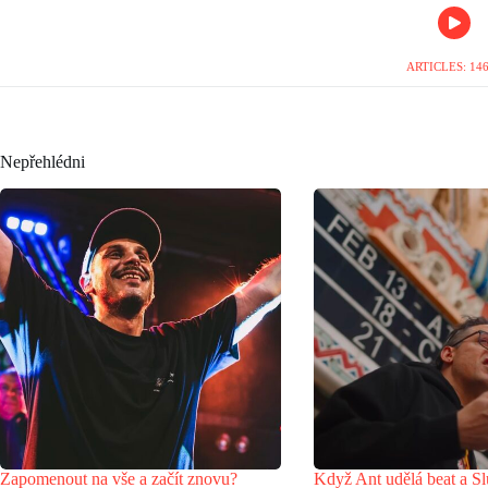
ARTICLES: 14
Nepřehlédni
Zapomenout na vše a začít znovu?
Když Ant udělá beat a Sl