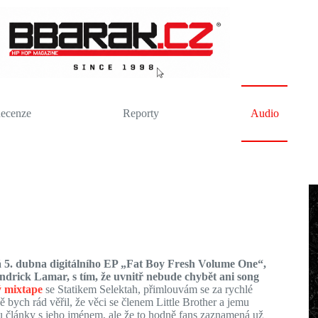
ecenze
Reporty
Audio
á 5. dubna digitálního EP „Fat Boy Fresh Volume One“,
drick Lamar, s tím, že uvnitř nebude chybět ani song
 mixtape
se Statikem Selektah, přimlouvám se za rychlé
 bych rád věřil, že věci se členem Little Brother a jemu
ou články s jeho jménem, ale že to hodně fans zaznamená už