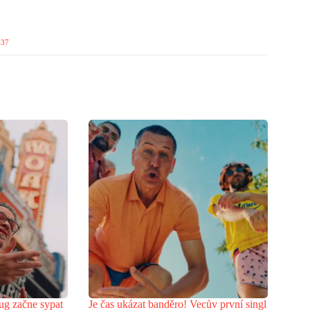
637
ug začne sypat
Je čas ukázat banděro! Vecův první singl