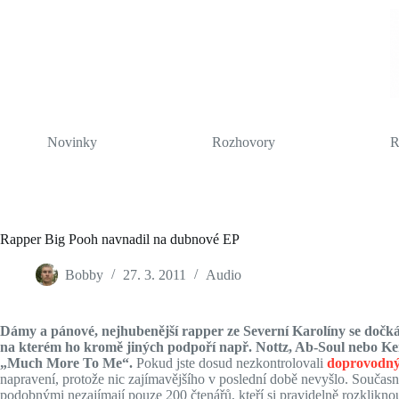
Skip
to
content
Novinky
Rozhovory
R
Rapper Big Pooh navnadil na dubnové EP
Bobby
27. 3. 2011
Audio
Dámy a pánové, nejhubenější rapper ze Severní Karolíny se dočk
na kterém ho kromě jiných podpoří např. Nottz, Ab-Soul nebo Ken
„Much More To Me“.
Pokud jste dosud nezkontrolovali
doprovodný
napravení, protože nic zajímavějšího v poslední době nevyšlo. Současně
podobnými nezajímají pouze 200 čtenářů, kteří si pravidelně rozklikn