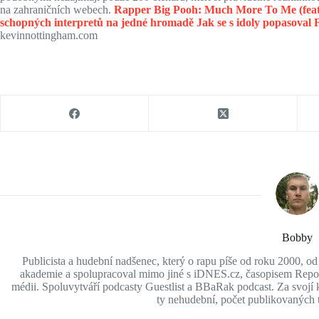
na zahraničních webech.
Rapper Big Pooh: Much More To Me (feat 
schopných interpretů na jedné hromadě
Jak se s idoly popasova
kevinnottingham.com
Bobby
Publicista a hudební nadšenec, který o rapu píše od roku 2000, o
akademie a spolupracoval mimo jiné s iDNES.cz, časopisem Report
médii. Spoluvytváří podcasty Guestlist a BBaRak podcast. Za svojí ka
ty nehudební, počet publikovaných t