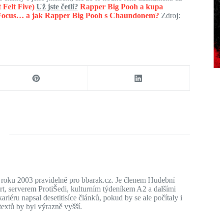
Felt Five)
Už jste četli?
Rapper Big Pooh a kupa
l Focus… a jak Rapper Big Pooh s Chaundonem?
Zdroj:
d roku 2003 pravidelně pro bbarak.cz. Je členem Hudební
, serverem ProtiŠedi, kulturním týdeníkem A2 a dalšími
riéru napsal desetitisíce článků, pokud by se ale počítaly i
extů by byl výrazně vyšší.