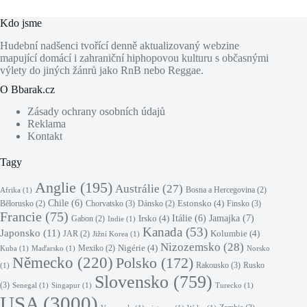
Kdo jsme
Hudební nadšenci tvořící denně aktualizovaný webzine
mapující domácí i zahraniční hiphopovou kulturu s občasnými
výlety do jiných žánrů jako RnB nebo Reggae.
O Bbarak.cz
Zásady ochrany osobních údajů
Reklama
Kontakt
Tagy
Anglie
(195)
Austrálie
(27)
Bosna a Hercegovina
(2)
Afrika
(1)
Chile
(6)
Estonsko
(4)
Chorvatsko
(3)
Finsko
(3)
Bělorusko
(2)
Dánsko
(2)
Francie
(75)
Jamajka
(7)
Irsko
(4)
Itálie
(6)
Gabon
(2)
Indie
(1)
Kanada
(53)
Japonsko
(11)
Kolumbie
(4)
JAR
(2)
Jižní Korea
(1)
Nizozemsko
(28)
Nigérie
(4)
Mexiko
(2)
Kuba
(1)
Maďarsko
(1)
Norsko
Německo
(220)
Polsko
(172)
Rakousko
(3)
Rusko
(1)
Slovensko
(759)
(3)
Senegal
(1)
Singapur
(1)
Turecko
(1)
USA
(3000)