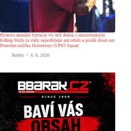
Restova aktuální forma je víc než dobrá, s nizozemskými
Killing Skills za zády nepotřebuje ani refrén a posílá shout out
Penerům strýčka Homeboye či PIO Squad
Bobby
6. 8. 2026