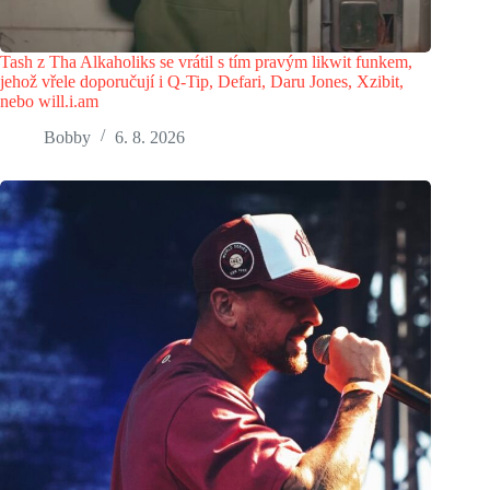
Tash z Tha Alkaholiks se vrátil s tím pravým likwit funkem,
jehož vřele doporučují i Q-Tip, Defari, Daru Jones, Xzibit,
nebo will.i.am
Bobby
6. 8. 2026