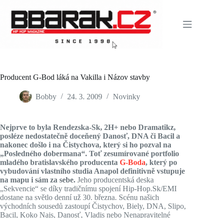
Skip
to
content
Producent G-Bod láká na Vakilla i Názov stavby
Bobby
24. 3. 2009
Novinky
Nejprve to byla Rendezska-Sk, 2H+ nebo Dramatikz,
posléze nedostatečně doceňený Danosť, DNA či Bacil a
nakonec došlo i na Čistychova, který si ho pozval na
„Posledného dobermana“. Toť zesumírované portfolio
mladého bratislavského producenta
G-Boda
, který po
vybudování vlastního studia Anapol definitivně vstupuje
na mapu i sám za sebe.
Jeho producentská deska
„Sekvencie“ se díky tradičnímu spojení Hip-Hop.Sk/EMI
dostane na světlo denní už 30. března. Scénu našich
východních sousedů zastoupí Čistychov, Biely, DNA, Slipo,
Bacil, Koko Najs, Danosť, Vladis nebo Nenapravitelné