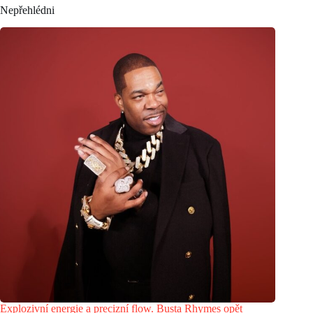
Nepřehlédni
Explozivní energie a precizní flow. Busta Rhymes opět