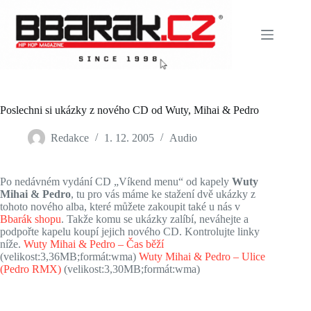
Skip
to
content
Poslechni si ukázky z nového CD od Wuty, Mihai & Pedro
Redakce
1. 12. 2005
Audio
Po nedávném vydání CD „Víkend menu“ od kapely
Wuty
Mihai & Pedro
, tu pro vás máme ke stažení dvě ukázky z
tohoto nového alba, které můžete zakoupit také u nás v
Bbarák shopu
. Takže komu se ukázky zalíbí, neváhejte a
podpořte kapelu koupí jejich nového CD. Kontrolujte linky
níže.
Wuty Mihai & Pedro – Čas běží
(velikost:3,36MB;formát:wma)
Wuty Mihai & Pedro – Ulice
(Pedro RMX)
(velikost:3,30MB;formát:wma)