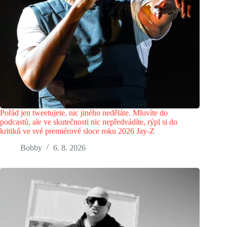
Pořád jen tweetujete, nic jiného neděláte. Mluvíte do
podcastů, ale ve skutečnosti nic nepředvádíte, rýpl si do
kritiků ve své premiérové sloce roku 2026 Jay-Z
Bobby
6. 8. 2026