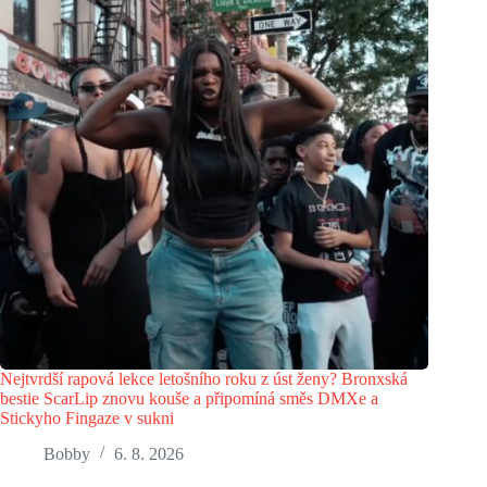
Nejtvrdší rapová lekce letošního roku z úst ženy? Bronxská
bestie ScarLip znovu kouše a připomíná směs DMXe a
Stickyho Fingaze v sukni
Bobby
6. 8. 2026