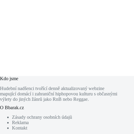
Kdo jsme
Hudební nadšenci tvořící denně aktualizovaný webzine
mapující domácí i zahraniční hiphopovou kulturu s občasnými
výlety do jiných žánrů jako RnB nebo Reggae.
O Bbarak.cz
Zásady ochrany osobních údajů
Reklama
Kontakt