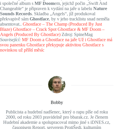
i společné album s
MF Doom
em, jejichž počin „Swift And
Changeable“ je připraven k vydání na jaře u labelu
Nature
Sounds Records
. Skladba „Angels“, jíž produkoval
překvapivě sám
Ghostface
, by v jeho tracklistu snad neměla
absentovat..
Ghostface – The Champ (Produced By Just
Blaze)
Ghostface – Crack Spot
Ghostface & MF Doom –
Angels (Produced By Ghostface)
Zdroj: SpineMag
Související:
MF Doom a Ghostface na jaře
Už i Ghostface má
svou panenku
Ghostface překypuje aktivitou
Ghostface s
novinkou už příští měsíc
Bobby
Publicista a hudební nadšenec, který o rapu píše od roku
2000, od roku 2003 pravidelně pro bbarak.cz. Je členem
Hudební akademie a spolupracoval mimo jiné s iDNES.cz,
časopisem Report, serverem ProtiŠedi, kulturním