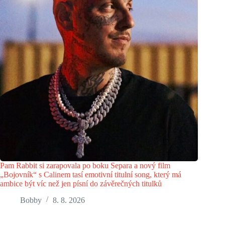
Pam Rabbit si zarapovala po boku Separa a nový film
„Bojovník“ s Calinem tasí emotivní titulní song, který má
ambice být víc než jen písní do závěrečných titulků
Bobby
8. 8. 2026