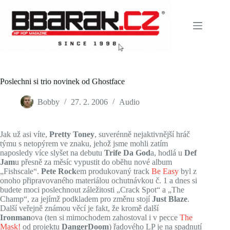
Skip
to
content
Poslechni si trio novinek od Ghostface
Bobby
27. 2. 2006
Audio
Jak už asi víte,
Pretty Toney
, suverénně nejaktivnější hráč
týmu s netopýrem ve znaku, jehož jsme mohli zatím
naposledy více slyšet na debutu
Trife Da God
a, hodlá u
Def
Jam
u přesně za měsíc vypustit do oběhu nové album
„Fishscale“.
Pete Rock
em produkovaný track
Be Easy
byl z
onoho připravovaného materiálou ochutnávkou č. 1 a dnes si
budete moci poslechnout záležitosti „Crack Spot“ a „The
Champ“, za jejímž podkladem pro změnu stojí
Just Blaze
.
Další veřejně známou věcí je fakt, že kromě další
Ironman
ova (ten si mimochodem zahostoval i v pecce
The
Mask!
od projektu
DangerDoom
) řadového LP je na spadnutí