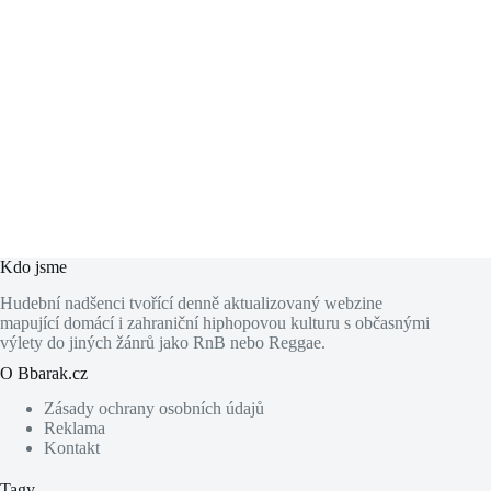
Kdo jsme
Hudební nadšenci tvořící denně aktualizovaný webzine
mapující domácí i zahraniční hiphopovou kulturu s občasnými
výlety do jiných žánrů jako RnB nebo Reggae.
O Bbarak.cz
Zásady ochrany osobních údajů
Reklama
Kontakt
Tagy