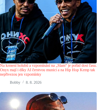
Na krmení holubů a vzpomínání na „Slam“ je pořád dost času.
Onyx mají i díky AI čerstvou munici a na Hip Hop Kemp tak
nepřivezou jen vzpomínky
Bobby
8. 8. 2026