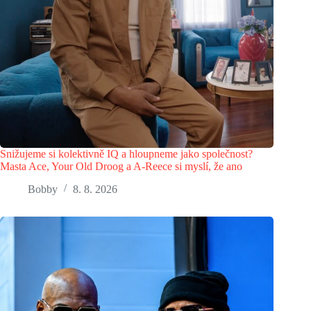
Snižujeme si kolektivně IQ a hloupneme jako společnost?
Masta Ace, Your Old Droog a A-Reece si myslí, že ano
Bobby
8. 8. 2026