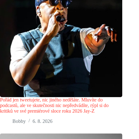
Pořád jen tweetujete, nic jiného neděláte. Mluvíte do
podcastů, ale ve skutečnosti nic nepředvádíte, rýpl si do
kritiků ve své premiérové sloce roku 2026 Jay-Z
Bobby
6. 8. 2026