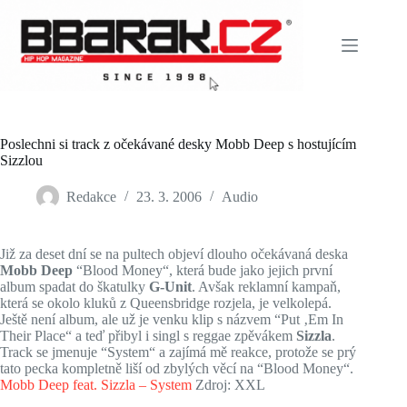
Skip
to
content
Poslechni si track z očekávané desky Mobb Deep s hostujícím
Sizzlou
Redakce
23. 3. 2006
Audio
Již za deset dní se na pultech objeví dlouho očekávaná deska
Mobb Deep
“Blood Money“, která bude jako jejich první
album spadat do škatulky
G-Unit
. Avšak reklamní kampaň,
která se okolo kluků z Queensbridge rozjela, je velkolepá.
Ještě není album, ale už je venku klip s názvem “Put ‚Em In
Their Place“ a teď přibyl i singl s reggae zpěvákem
Sizzla
.
Track se jmenuje “System“ a zajímá mě reakce, protože se prý
tato pecka kompletně liší od zbylých věcí na “Blood Money“.
Mobb Deep feat. Sizzla – System
Zdroj: XXL