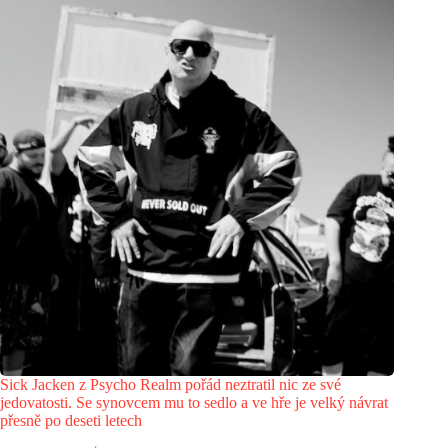
Sick Jacken z Psycho Realm pořád neztratil nic ze své
jedovatosti. Se synovcem mu to sedlo a ve hře je velký návrat
přesně po deseti letech