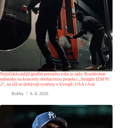
Nejočekávanější graffiti premiéra roku je tady. Rozdáváme
místenky na koncerty obohacenou projekci „Straight IZM Pt.
2“, na níž se dobývají systémy v Evropě, USA i Asii
Bobby
6. 8. 2026