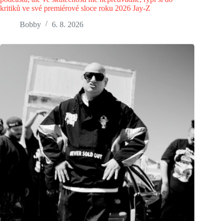
kritiků ve své premiérové sloce roku 2026 Jay-Z
Bobby
6. 8. 2026