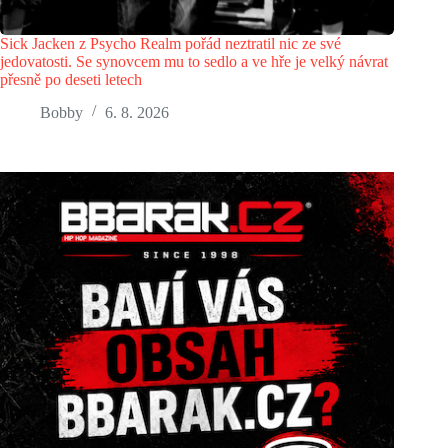
Sick Jacken z Psycho Realm pořád neztratil nic ze své
jedovatosti. Se synovcem mu to sedlo a ve hře je velký návrat
přesně po deseti letech
Bobby
6. 8. 2026