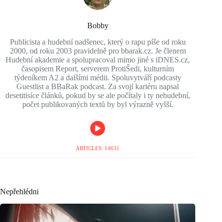
Bobby
Publicista a hudební nadšenec, který o rapu píše od roku
2000, od roku 2003 pravidelně pro bbarak.cz. Je členem
Hudební akademie a spolupracoval mimo jiné s iDNES.cz,
časopisem Report, serverem ProtiŠedi, kulturním
týdeníkem A2 a dalšími médii. Spoluvytváří podcasty
Guestlist a BBaRak podcast. Za svojí kariéru napsal
desetitisíce článků, pokud by se ale počítaly i ty nehudební,
počet publikovaných textů by byl výrazně vyšší.
ARTICLES: 14631
Nepřehlédni