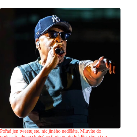
Pořád jen tweetujete, nic jiného neděláte. Mluvíte do
podcastů, ale ve skutečnosti nic nepředvádíte, rýpl si do