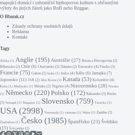
mapující domácí i zahraniční hiphopovou kulturu s občasnými
výlety do jiných žánrů jako RnB nebo Reggae.
O Bbarak.cz
Zásady ochrany osobních údajů
Reklama
Kontakt
Tagy
Anglie
(195)
Austrálie
(27)
Bosna a Hercegovina
(2)
Afrika
(1)
Chile
(6)
Estonsko
(4)
Chorvatsko
(3)
Finsko
(3)
Bělorusko
(2)
Dánsko
(2)
Francie
(75)
Jamajka
(7)
Irsko
(4)
Itálie
(6)
Gabon
(2)
Indie
(1)
Kanada
(53)
Japonsko
(11)
Kolumbie
(4)
JAR
(2)
Jižní Korea
(1)
Nizozemsko
(28)
Nigérie
(4)
Mexiko
(2)
Kuba
(1)
Maďarsko
(1)
Norsko
Německo
(220)
Polsko
(172)
Rakousko
(3)
Rusko
(1)
Slovensko
(759)
(3)
Senegal
(1)
Singapur
(1)
Turecko
(1)
USA
(2998)
Zambie
(3)
Venezuela
(1)
vietnam
(1)
Wales
(1)
Česko
(1985)
Španělsko
(23)
Švédsko
Zimbabwe
(1)
(15)
Švýcarsko
(2)