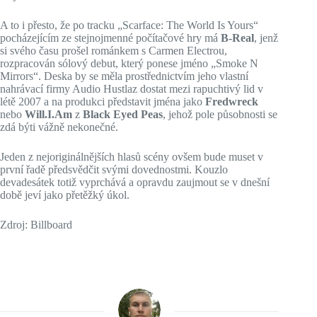
A to i přesto, že po tracku „Scarface: The World Is Yours“
pocházejícím ze stejnojmenné počítačové hry má
B-Real
, jenž
si svého času prošel románkem s Carmen Electrou,
rozpracován sólový debut, který ponese jméno „Smoke N
Mirrors“. Deska by se měla prostřednictvím jeho vlastní
nahrávací firmy Audio Hustlaz dostat mezi rapuchtivý lid v
létě 2007 a na produkci představit jména jako
Fredwreck
nebo
Will.I.Am
z
Black Eyed Peas
, jehož pole působnosti se
zdá býti vážně nekonečné.
Jeden z nejoriginálnějších hlasů scény ovšem bude muset v
první řadě předsvědčit svými dovednostmi. Kouzlo
devadesátek totiž vyprchává a opravdu zaujmout se v dnešní
době jeví jako přetěžký úkol.
Zdroj: Billboard