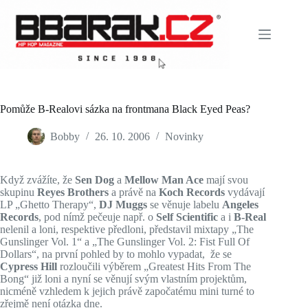
Skip
to
content
Pomůže B-Realovi sázka na frontmana Black Eyed Peas?
Bobby
26. 10. 2006
Novinky
Když zvážíte, že
Sen Dog
a
Mellow Man Ace
mají svou
skupinu
Reyes Brothers
a právě na
Koch Records
vydávají
LP „Ghetto Therapy“,
DJ Muggs
se věnuje labelu
Angeles
Records
, pod nímž pečeuje např. o
Self Scientific
a i
B-Real
nelenil a loni, respektive předloni, představil mixtapy „The
Gunslinger Vol. 1“ a „The Gunslinger Vol. 2: Fist Full Of
Dollars“, na první pohled by to mohlo vypadat, že se
Cypress Hill
rozloučili výběrem „Greatest Hits From The
Bong“ již loni a nyní se věnují svým vlastním projektům,
nicméně vzhledem k jejich právě započatému mini turné to
zřejmě není otázka dne.