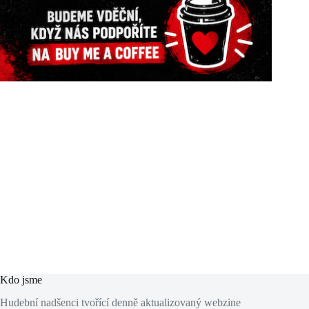
Kdo jsme
Hudební nadšenci tvořící denně aktualizovaný webzine