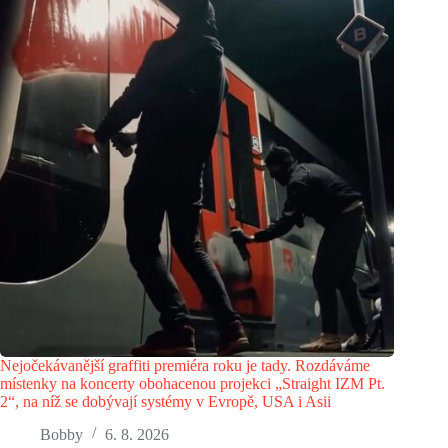
Nejočekávanější graffiti premiéra roku je tady. Rozdáváme
místenky na koncerty obohacenou projekci „Straight IZM Pt.
2“, na níž se dobývají systémy v Evropě, USA i Asii
Bobby
6. 8. 2026