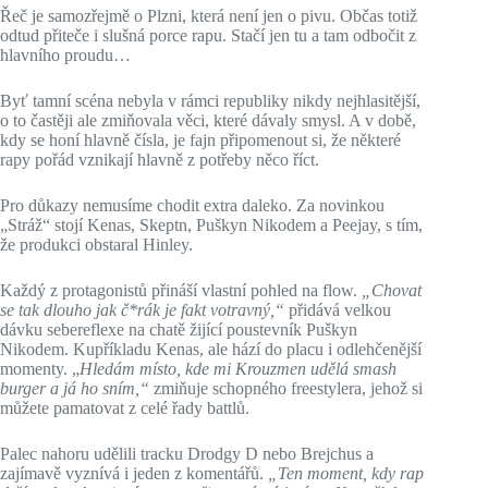
Řeč je samozřejmě o Plzni, která není jen o pivu. Občas totiž
odtud přiteče i slušná porce rapu. Stačí jen tu a tam odbočit z
hlavního proudu…
Byť tamní scéna nebyla v rámci republiky nikdy nejhlasitější,
o to častěji ale zmiňovala věci, které dávaly smysl. A v době,
kdy se honí hlavně čísla, je fajn připomenout si, že některé
rapy pořád vznikají hlavně z potřeby něco říct.
Pro důkazy nemusíme chodit extra daleko. Za novinkou
„Stráž“ stojí Kenas, Skeptn, Puškyn Nikodem a Peejay, s tím,
že produkci obstaral Hinley.
Každý z protagonistů přináší vlastní pohled na flow.
„Chovat
se tak dlouho jak č*rák je fakt votravný,“
přidává velkou
dávku sebereflexe na chatě žijící poustevník Puškyn
Nikodem. Kupříkladu Kenas, ale hází do placu i odlehčenější
momenty. „
Hledám místo, kde mi Krouzmen udělá smash
burger a já ho sním,“
zmiňuje schopného freestylera, jehož si
můžete pamatovat z celé řady battlů.
Palec nahoru udělili tracku Drodgy D nebo Brejchus a
zajímavě vyznívá i jeden z komentářů.
„Ten moment, kdy rap