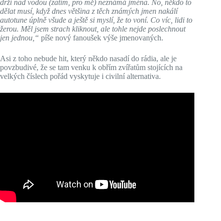
drží nad vodou (zatím, pro mě) neznámá jména. No, někdo to
dělat musí, když dnes většina z těch známých jmen nakálí
autotune úplně všude a ještě si myslí, že to voní. Co víc, lidi to
žerou. Měl jsem strach kliknout, ale tohle nejde poslechnout
jen jednou,“
píše nový fanoušek výše jmenovaných.
Asi z toho nebude hit, který někdo nasadí do rádia, ale je
povzbudivé, že se tam venku k obřím zvířatům stojících na
velkých číslech pořád vyskytuje i civilní alternativa.