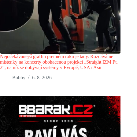
Nejočekávanější graffiti premiéra roku je tady. Rozdáváme
místenky na koncerty obohacenou projekci „Straight IZM Pt.
2“, na níž se dobývají systémy v Evropě, USA i Asii
Bobby
6. 8. 2026