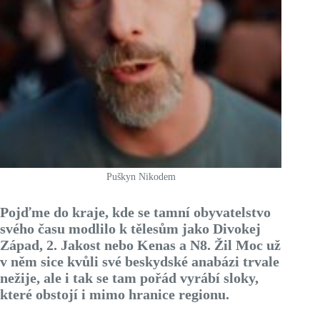
Puškyn Nikodem
Pojďme do kraje, kde se tamní obyvatelstvo
svého času modlilo k tělesům jako Divokej
Západ, 2. Jakost nebo Kenas a N8. Žil Moc už
v něm sice kvůli své beskydské anabázi trvale
nežije, ale i tak se tam pořád vyrábí sloky,
které obstojí i mimo hranice regionu.