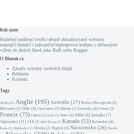
Kdo jsme
Hudební nadšenci tvořící denně aktualizovaný webzine
mapující domácí i zahraniční hiphopovou kulturu s občasnými
výlety do jiných žánrů jako RnB nebo Reggae.
O Bbarak.cz
Zásady ochrany osobních údajů
Reklama
Kontakt
Tagy
Anglie
(195)
Austrálie
(27)
Bosna a Hercegovina
(2)
Afrika
(1)
Chile
(6)
Estonsko
(4)
Chorvatsko
(3)
Finsko
(3)
Bělorusko
(2)
Dánsko
(2)
Francie
(75)
Jamajka
(7)
Irsko
(4)
Itálie
(6)
Gabon
(2)
Indie
(1)
Kanada
(53)
Japonsko
(11)
Kolumbie
(4)
JAR
(3)
Jižní Korea
(1)
Nizozemsko
(28)
Nigérie
(4)
Mexiko
(2)
Kuba
(1)
Maďarsko
(1)
Norsko