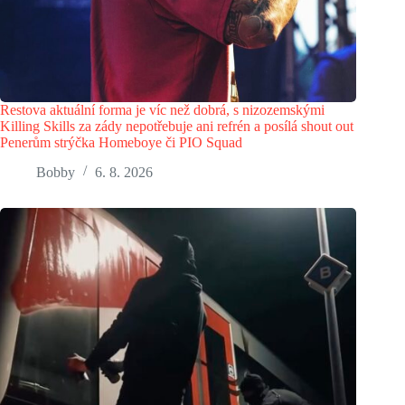
Restova aktuální forma je víc než dobrá, s nizozemskými
Killing Skills za zády nepotřebuje ani refrén a posílá shout out
Penerům strýčka Homeboye či PIO Squad
Bobby
6. 8. 2026