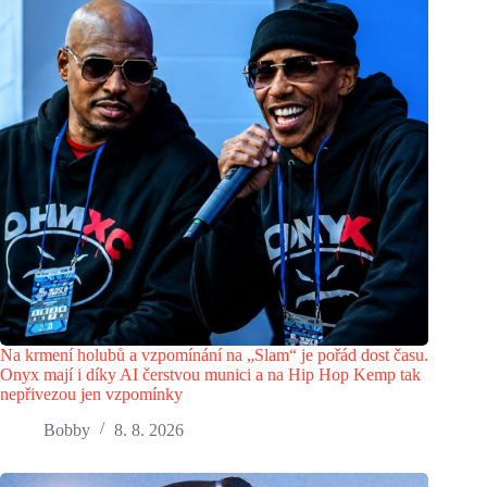
Na krmení holubů a vzpomínání na „Slam“ je pořád dost času.
Onyx mají i díky AI čerstvou munici a na Hip Hop Kemp tak
nepřivezou jen vzpomínky
Bobby
8. 8. 2026