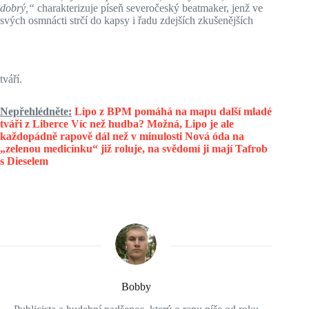
dobrý,“
charakterizuje píseň severočeský beatmaker, jenž ve
svých osmnácti strčí do kapsy i řadu zdejších zkušenějších
tváří.
Nepřehlédněte:
Lipo z BPM pomáhá na mapu další mladé
tváři z Liberce
Víc než hudba? Možná, Lipo je ale
každopádně rapově dál než v minulosti
Nová óda na
„zelenou medicínku“ již roluje, na svědomí ji mají Tafrob
s Dieselem
Bobby