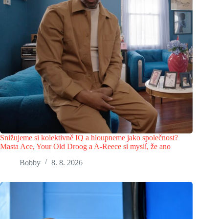
Snižujeme si kolektivně IQ a hloupneme jako společnost?
Masta Ace, Your Old Droog a A-Reece si myslí, že ano
Bobby
8. 8. 2026