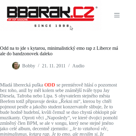
Skip
to
content
Odd na to jde s kytarou, minimalistický emo rap z Liberce má
ale do bandzonovek daleko
Bobby
21. 11. 2011
Audio
Mladá liberecká puška
ODD
se premiérově hlásí o pozornost
bez toho, aniž by měl kolem sebe známější tváře typu Jay
Diesela, Tafroba nebo Lipa. S obyvatelem stejného města
Beefem totiž připravuje desku „Řekni mi“, kterou by chtěl
pojmout pestře a jakožto student konzervatoře slibuje, že to
bude hodně hudební, kvůli čemuž se duo chystá obklopit pár
muzikanty. Oproti věci „Naposledy“, ve které dvojici pomohl
zmíněný člen BPM, se ale v songu, který nese stejné jméno
jako celé album, decentně zjemnilo:
„Je to vztahová věc,
minimalismus, kytara rap. Je to emo, ale myslím si, že