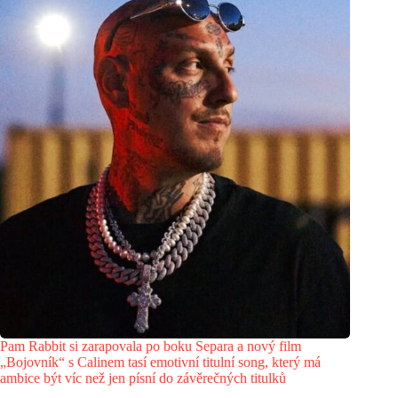
Pam Rabbit si zarapovala po boku Separa a nový film
„Bojovník“ s Calinem tasí emotivní titulní song, který má
ambice být víc než jen písní do závěrečných titulků