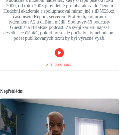
Publicista a hudební nadšenec, který o rapu píše od roku
2000, od roku 2003 pravidelně pro bbarak.cz. Je členem
Hudební akademie a spolupracoval mimo jiné s iDNES.cz,
časopisem Report, serverem ProtiŠedi, kulturním
týdeníkem A2 a dalšími médii. Spoluvytváří podcasty
Guestlist a BBaRak podcast. Za svojí kariéru napsal
desetitisíce článků, pokud by se ale počítaly i ty nehudební,
počet publikovaných textů by byl výrazně vyšší.
ARTICLES: 14640
Nepřehlédni