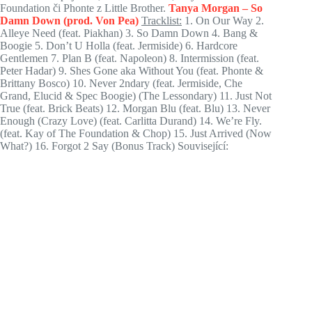
Foundation či Phonte z Little Brother.
Tanya Morgan – So
Damn Down (prod. Von Pea)
Tracklist:
1. On Our Way 2.
Alleye Need (feat. Piakhan) 3. So Damn Down 4. Bang &
Boogie 5. Don’t U Holla (feat. Jermiside) 6. Hardcore
Gentlemen 7. Plan B (feat. Napoleon) 8. Intermission (feat.
Peter Hadar) 9. Shes Gone aka Without You (feat. Phonte &
Brittany Bosco) 10. Never 2ndary (feat. Jermiside, Che
Grand, Elucid & Spec Boogie) (The Lessondary) 11. Just Not
True (feat. Brick Beats) 12. Morgan Blu (feat. Blu) 13. Never
Enough (Crazy Love) (feat. Carlitta Durand) 14. We’re Fly.
(feat. Kay of The Foundation & Chop) 15. Just Arrived (Now
What?) 16. Forgot 2 Say (Bonus Track) Související: