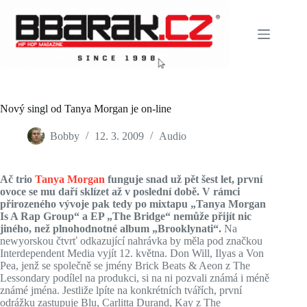
Skip
to
content
Nový singl od Tanya Morgan je on-line
Bobby
12. 3. 2009
Audio
Ač trio
Tanya Morgan
funguje snad už pět šest let, první
ovoce se mu daří sklízet až v poslední době. V rámci
přirozeného vývoje pak tedy po mixtapu „Tanya Morgan
Is A Rap Group“ a EP „The Bridge“ nemůže přijít nic
jiného, než plnohodnotné album „Brooklynati“.
Na
newyorskou čtvrť odkazující nahrávka by měla pod značkou
Interdependent Media vyjít 12. května. Don Will, Ilyas a Von
Pea, jenž se společně se jmény Brick Beats & Aeon z The
Lessondary podílel na produkci, si na ni pozvali známá i méně
známé jména. Jestliže lpíte na konkrétních tvářích, první
odrážku zastupuje Blu, Carlitta Durand, Kay z The