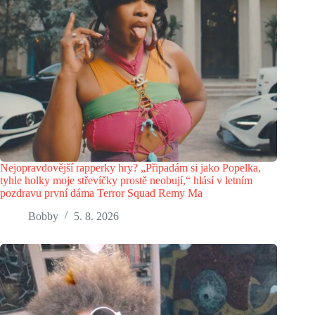
Nejopravdovější rapperky hry? „Připadám si jako Popelka,
tyhle holky moje střevíčky prostě neobují,“ hlásí v letním
pozdravu první dáma Terror Squad Remy Ma
Bobby
5. 8. 2026