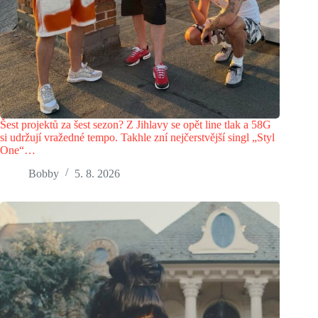
Šest projektů za šest sezon? Z Jihlavy se opět line tlak a 58G
si udržují vražedné tempo. Takhle zní nejčerstvější singl „Styl
One“…
Bobby
5. 8. 2026