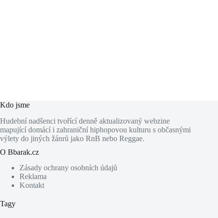
Kdo jsme
Hudební nadšenci tvořící denně aktualizovaný webzine
mapující domácí i zahraniční hiphopovou kulturu s občasnými
výlety do jiných žánrů jako RnB nebo Reggae.
O Bbarak.cz
Zásady ochrany osobních údajů
Reklama
Kontakt
Tagy