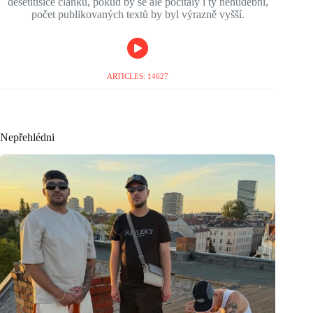
desetitisíce článků, pokud by se ale počítaly i ty nehudební,
počet publikovaných textů by byl výrazně vyšší.
ARTICLES: 14627
Nepřehlédni