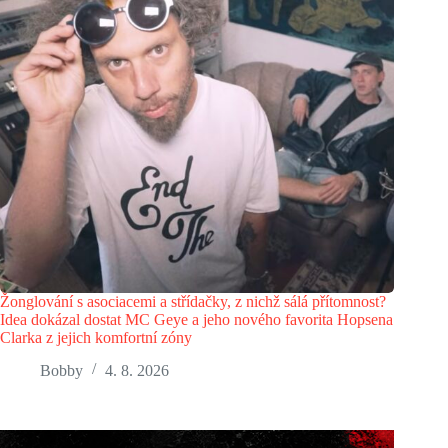
Žonglování s asociacemi a střídačky, z nichž sálá přítomnost?
Idea dokázal dostat MC Geye a jeho nového favorita Hopsena
Clarka z jejich komfortní zóny
Bobby
4. 8. 2026