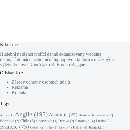
Kdo jsme
Hudební nadšenci tvořící denně aktualizovaný webzine
mapující domácí i zahraniční hiphopovou kulturu s občasnými
výlety do jiných žánrů jako RnB nebo Reggae.
O Bbarak.cz
Zásady ochrany osobních údajů
Reklama
Kontakt
Tagy
Anglie
(195)
Austrálie
(27)
Bosna a Hercegovina
(2)
Afrika
(1)
Chile
(6)
Estonsko
(4)
Chorvatsko
(3)
Finsko
(3)
Bělorusko
(2)
Dánsko
(2)
Francie
(75)
Jamajka
(7)
Irsko
(4)
Itálie
(6)
Gabon
(2)
Indie
(1)