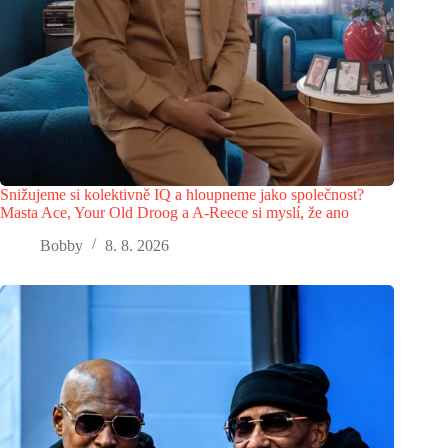
Snižujeme si kolektivně IQ a hloupneme jako společnost?
Masta Ace, Your Old Droog a A-Reece si myslí, že ano
Bobby
8. 8. 2026