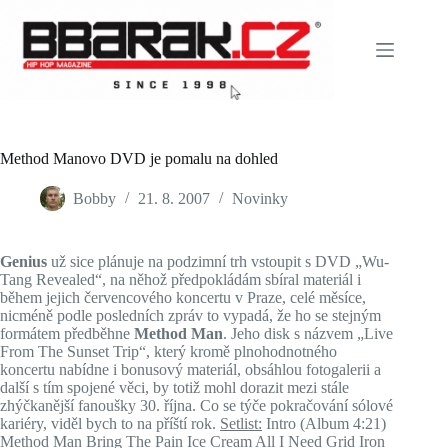
Skip
to
content
Method Manovo DVD je pomalu na dohled
Bobby
21. 8. 2007
Novinky
Genius
už sice plánuje na podzimní trh vstoupit s DVD „Wu-
Tang Revealed“, na něhož předpokládám sbíral materiál i
během jejich červencového koncertu v Praze, celé měsíce,
nicméně podle posledních zpráv to vypadá, že ho se stejným
formátem předběhne
Method Man
. Jeho disk s názvem „Live
From The Sunset Trip“, který kromě plnohodnotného
koncertu nabídne i bonusový materiál, obsáhlou fotogalerii a
další s tím spojené věci, by totiž mohl dorazit mezi stále
zhýčkanější fanoušky 30. října. Co se týče pokračování sólové
kariéry, viděl bych to na příští rok.
Setlist:
Intro (Album 4:21)
Method Man Bring The Pain Ice Cream All I Need Grid Iron