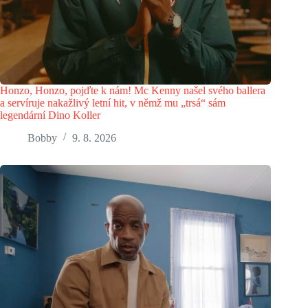
Honzo, Honzo, pojďte k nám! Mc Kenny našel svého ballera
a servíruje nakažlivý letní hit, v němž mu „trsá“ sám
legendární Dino Koller
Bobby
9. 8. 2026