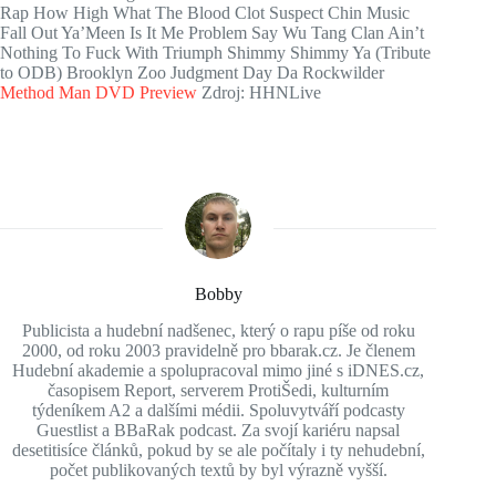
Rap How High What The Blood Clot Suspect Chin Music
Fall Out Ya’Meen Is It Me Problem Say Wu Tang Clan Ain’t
Nothing To Fuck With Triumph Shimmy Shimmy Ya (Tribute
to ODB) Brooklyn Zoo Judgment Day Da Rockwilder
Method Man DVD Preview
Zdroj: HHNLive
Bobby
Publicista a hudební nadšenec, který o rapu píše od roku
2000, od roku 2003 pravidelně pro bbarak.cz. Je členem
Hudební akademie a spolupracoval mimo jiné s iDNES.cz,
časopisem Report, serverem ProtiŠedi, kulturním
týdeníkem A2 a dalšími médii. Spoluvytváří podcasty
Guestlist a BBaRak podcast. Za svojí kariéru napsal
desetitisíce článků, pokud by se ale počítaly i ty nehudební,
počet publikovaných textů by byl výrazně vyšší.