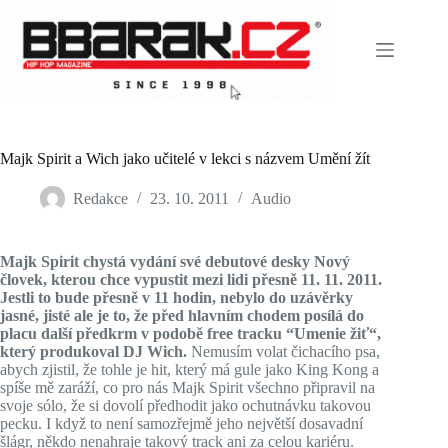
Skip
to
content
Majk Spirit a Wich jako učitelé v lekci s názvem Umění žít
Redakce
23. 10. 2011
Audio
Majk Spirit chystá vydání své debutové desky Nový
človek, kterou chce vypustit mezi lidi přesně 11. 11. 2011.
Jestli to bude přesně v 11 hodin, nebylo do uzávěrky
jasné, jisté ale je to, že před hlavním chodem posílá do
placu další předkrm v podobě free tracku “Umenie žiť“,
který produkoval DJ Wich.
Nemusím volat čichacího psa,
abych zjistil, že tohle je hit, který má gule jako King Kong a
spíše mě zaráží, co pro nás Majk Spirit všechno připravil na
svoje sólo, že si dovolí předhodit jako ochutnávku takovou
pecku. I když to není samozřejmě jeho největší dosavadní
šlágr, někdo nenahraje takový track ani za celou kariéru.