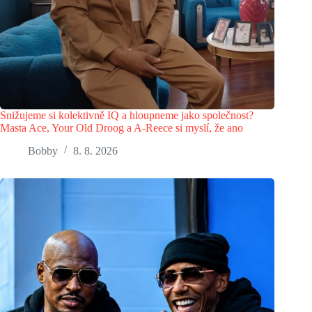
Snižujeme si kolektivně IQ a hloupneme jako společnost?
Masta Ace, Your Old Droog a A-Reece si myslí, že ano
Bobby
8. 8. 2026