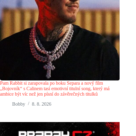
Pam Rabbit si zarapovala po boku Separa a nový film
„Bojovník“ s Calinem tasí emotivní titulní song, který má
ambice být víc než jen písní do závěrečných titulků
Bobby
8. 8. 2026