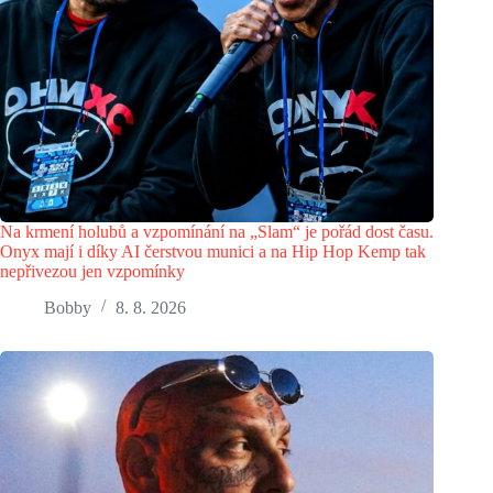
Na krmení holubů a vzpomínání na „Slam“ je pořád dost času.
Onyx mají i díky AI čerstvou munici a na Hip Hop Kemp tak
nepřivezou jen vzpomínky
Bobby
8. 8. 2026