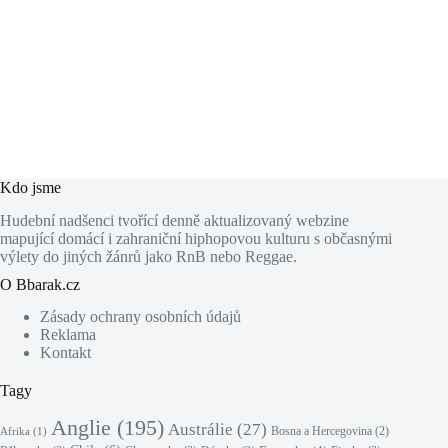
Kdo jsme
Hudební nadšenci tvořící denně aktualizovaný webzine
mapující domácí i zahraniční hiphopovou kulturu s občasnými
výlety do jiných žánrů jako RnB nebo Reggae.
O Bbarak.cz
Zásady ochrany osobních údajů
Reklama
Kontakt
Tagy
Anglie
(195)
Austrálie
(27)
Bosna a Hercegovina
(2)
Afrika
(1)