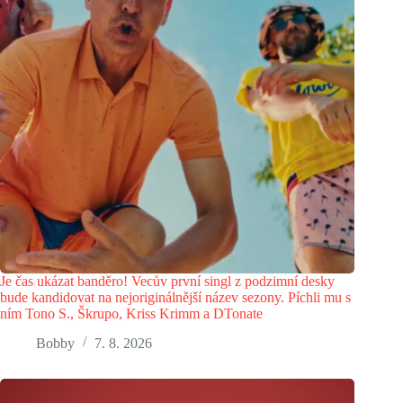
Je čas ukázat banděro! Vecův první singl z podzimní desky
bude kandidovat na nejoriginálnější název sezony. Píchli mu s
ním Tono S., Škrupo, Kriss Krimm a DTonate
Bobby
7. 8. 2026