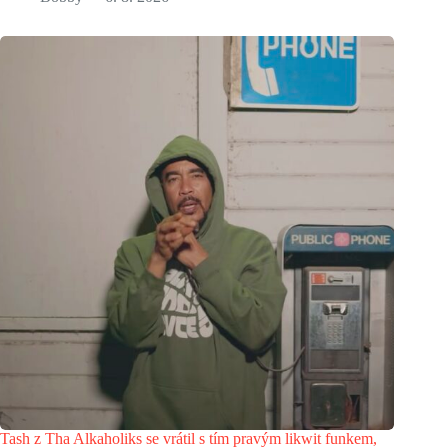
Tash z Tha Alkaholiks se vrátil s tím pravým likwit funkem,