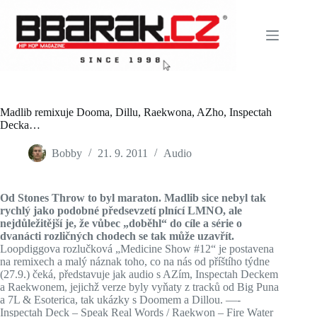
Skip
to
content
Madlib remixuje Dooma, Dillu, Raekwona, AZho, Inspectah
Decka…
Bobby
21. 9. 2011
Audio
Od Stones Throw to byl maraton. Madlib sice nebyl tak
rychlý jako podobné předsevzetí plnící LMNO, ale
nejdůležitější je, že vůbec „doběhl“ do cíle a série o
dvanácti rozličných chodech se tak může uzavřít.
Loopdiggova rozlučková „Medicine Show #12“ je postavena
na remixech a malý náznak toho, co na nás od příštího týdne
(27.9.) čeká, představuje jak audio s AZím, Inspectah Deckem
a Raekwonem, jejichž verze byly vyňaty z tracků od Big Puna
a 7L & Esoterica, tak ukázky s Doomem a Dillou. —-
Inspectah Deck – Speak Real Words / Raekwon – Fire Water