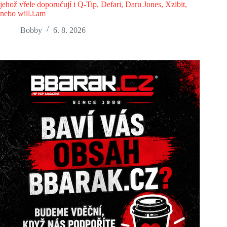
jehož vřele doporučují i Q-Tip, Defari, Daru Jones, Xzibit,
nebo will.i.am
Bobby
6. 8. 2026