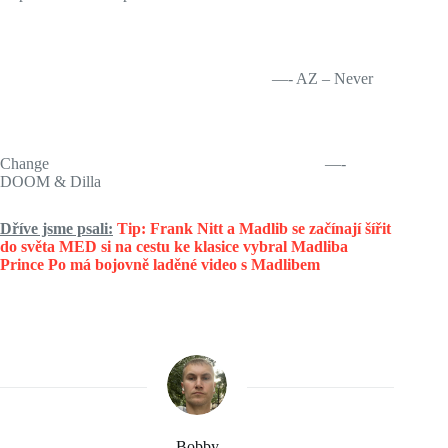
—- AZ – Never
Change
—-
DOOM & Dilla
Dříve jsme psali:
Tip: Frank Nitt a Madlib se začínají šířit
do světa
MED si na cestu ke klasice vybral Madliba
Prince Po má bojovně laděné video s Madlibem
Bobby