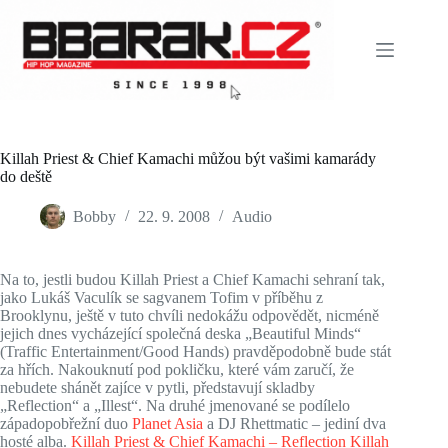
Skip
to
content
Killah Priest & Chief Kamachi můžou být vašimi kamarády
do deště
Bobby
22. 9. 2008
Audio
Na to, jestli budou Killah Priest a Chief Kamachi sehraní tak,
jako Lukáš Vaculík se sagvanem Tofim v příběhu z
Brooklynu, ještě v tuto chvíli nedokážu odpovědět, nicméně
jejich dnes vycházející společná deska „Beautiful Minds“
(Traffic Entertainment/Good Hands) pravděpodobně bude stát
za hřích. Nakouknutí pod pokličku, které vám zaručí, že
nebudete shánět zajíce v pytli, představují skladby
„Reflection“ a „Illest“. Na druhé jmenované se podílelo
západopobřežní duo
Planet Asia
a DJ Rhettmatic – jediní dva
hosté alba.
Killah Priest & Chief Kamachi – Reflection
Killah