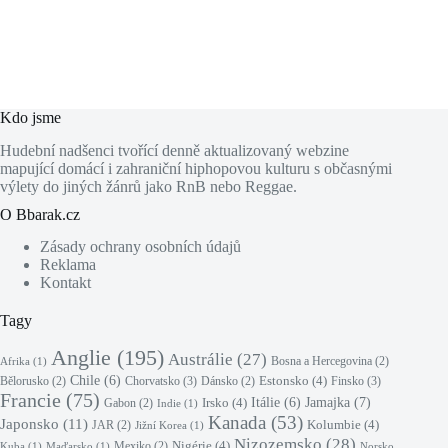
Kdo jsme
Hudební nadšenci tvořící denně aktualizovaný webzine
mapující domácí i zahraniční hiphopovou kulturu s občasnými
výlety do jiných žánrů jako RnB nebo Reggae.
O Bbarak.cz
Zásady ochrany osobních údajů
Reklama
Kontakt
Tagy
Anglie
(195)
Austrálie
(27)
Bosna a Hercegovina
(2)
Afrika
(1)
Chile
(6)
Estonsko
(4)
Chorvatsko
(3)
Finsko
(3)
Bělorusko
(2)
Dánsko
(2)
Francie
(75)
Jamajka
(7)
Irsko
(4)
Itálie
(6)
Gabon
(2)
Indie
(1)
Kanada
(53)
Japonsko
(11)
Kolumbie
(4)
JAR
(2)
Jižní Korea
(1)
Nizozemsko
(28)
Nigérie
(4)
Mexiko
(2)
Kuba
(1)
Maďarsko
(1)
Norsko