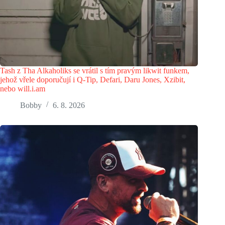
Tash z Tha Alkaholiks se vrátil s tím pravým likwit funkem,
jehož vřele doporučují i Q-Tip, Defari, Daru Jones, Xzibit,
nebo will.i.am
Bobby
6. 8. 2026