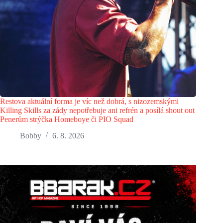
Restova aktuální forma je víc než dobrá, s nizozemskými
Killing Skills za zády nepotřebuje ani refrén a posílá shout out
Penerům strýčka Homeboye či PIO Squad
Bobby
6. 8. 2026