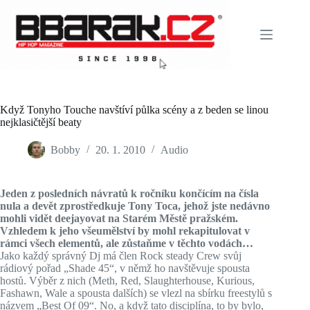
Skip
to
content
Když Tonyho Touche navštíví půlka scény a z beden se linou
nejklasičtější beaty
Bobby
20. 1. 2010
Audio
Jeden z posledních návratů k ročníku končícím na čísla
nula a devět zprostředkuje Tony Toca, jehož jste nedávno
mohli vidět deejayovat na Starém Městě pražském.
Vzhledem k jeho všeumělství by mohl rekapitulovat v
rámci všech elementů, ale zůstaňme v těchto vodách…
Jako každý správný Dj má člen Rock steady Crew svůj
rádiový pořad „Shade 45“, v němž ho navštěvuje spousta
hostů. Výběr z nich (Meth, Red, Slaughterhouse, Kurious,
Fashawn, Wale a spousta dalších) se vlezl na sbírku freestylů s
názvem „Best Of 09“. No, a když tato disciplína, to by bylo,