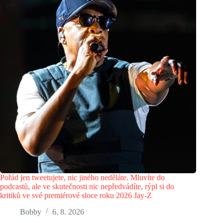
Pořád jen tweetujete, nic jiného neděláte. Mluvíte do
podcastů, ale ve skutečnosti nic nepředvádíte, rýpl si do
kritiků ve své premiérové sloce roku 2026 Jay-Z
Bobby
6. 8. 2026