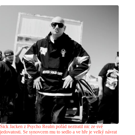
Sick Jacken z Psycho Realm pořád neztratil nic ze své
jedovatosti. Se synovcem mu to sedlo a ve hře je velký návrat