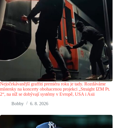
Nejočekávanější graffiti premiéra roku je tady. Rozdáváme
místenky na koncerty obohacenou projekci „Straight IZM Pt.
2“, na níž se dobývají systémy v Evropě, USA i Asii
Bobby
6. 8. 2026