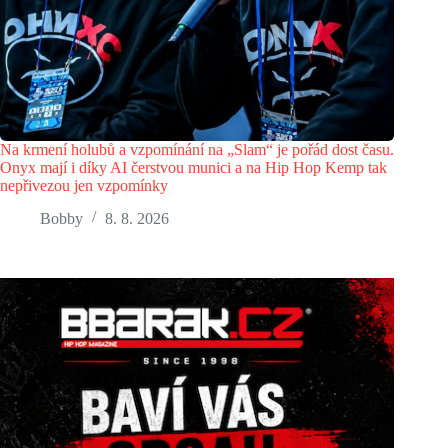
Na krmení holubů a vzpomínání na „Slam“ je pořád dost času.
Onyx mají i díky AI čerstvou munici a na Hip Hop Kemp tak
nepřivezou jen vzpomínky
Bobby
8. 8. 2026