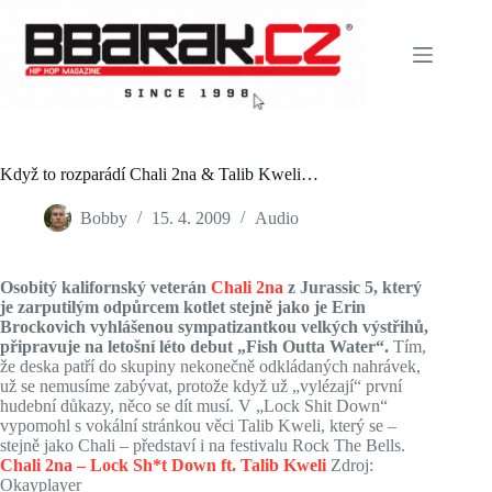
Skip
to
content
Když to rozparádí Chali 2na & Talib Kweli…
Bobby
15. 4. 2009
Audio
Osobitý kalifornský veterán
Chali 2na
z Jurassic 5, který
je zarputilým odpůrcem kotlet stejně jako je Erin
Brockovich vyhlášenou sympatizantkou velkých výstřihů,
připravuje na letošní léto debut „Fish Outta Water“.
Tím,
že deska patří do skupiny nekonečně odkládaných nahrávek,
už se nemusíme zabývat, protože když už „vylézají“ první
hudební důkazy, něco se dít musí. V „Lock Shit Down“
vypomohl s vokální stránkou věci Talib Kweli, který se –
stejně jako Chali – představí i na festivalu Rock The Bells.
Chali 2na – Lock Sh*t Down ft. Talib Kweli
Zdroj:
Okayplayer