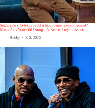
Snižujeme si kolektivně IQ a hloupneme jako společnost?
Masta Ace, Your Old Droog a A-Reece si myslí, že ano
Bobby
8. 8. 2026