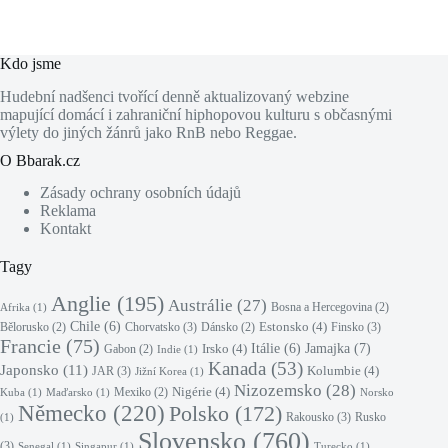
Kdo jsme
Hudební nadšenci tvořící denně aktualizovaný webzine
mapující domácí i zahraniční hiphopovou kulturu s občasnými
výlety do jiných žánrů jako RnB nebo Reggae.
O Bbarak.cz
Zásady ochrany osobních údajů
Reklama
Kontakt
Tagy
Anglie
(195)
Austrálie
(27)
Bosna a Hercegovina
(2)
Afrika
(1)
Chile
(6)
Estonsko
(4)
Chorvatsko
(3)
Finsko
(3)
Bělorusko
(2)
Dánsko
(2)
Francie
(75)
Jamajka
(7)
Irsko
(4)
Itálie
(6)
Gabon
(2)
Indie
(1)
Kanada
(53)
Japonsko
(11)
Kolumbie
(4)
JAR
(3)
Jižní Korea
(1)
Nizozemsko
(28)
Nigérie
(4)
Mexiko
(2)
Kuba
(1)
Maďarsko
(1)
Norsko
Německo
(220)
Polsko
(172)
Rakousko
(3)
Rusko
(1)
Slovensko
(760)
(3)
Senegal
(1)
Singapur
(1)
Turecko
(1)