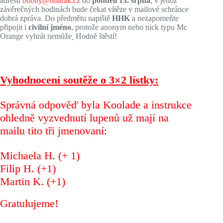
adresu
bobby@bbarak.cz
do
pondělí 13. srpna
,
v jehož
závěrečných hodinách bude čekat vítěze v mailové schránce
dobrá zpráva. Do předmětu napiště
HHK
a nezapomeňte
připojit i
civilní jméno
, protože anonym nebo nick typu Mc
Orange vyhrát nemůže
Hodně štěstí!
Vyhodnocení soutěže o 3×2 lístky:
Správná odpověď byla Koolade a instrukce
ohledně vyzvednutí lupenů už mají na
mailu tito tři jmenovaní:
Michaela H. (+ 1)
Filip H. (+1)
Martin K. (+1)
Gratulujeme!