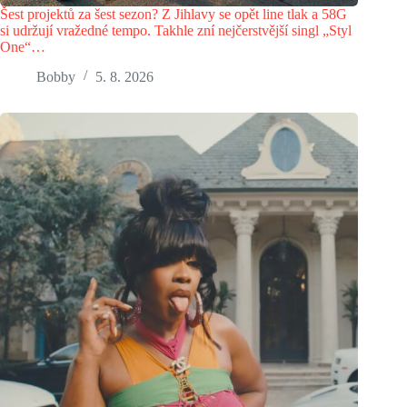
Šest projektů za šest sezon? Z Jihlavy se opět line tlak a 58G
si udržují vražedné tempo. Takhle zní nejčerstvější singl „Styl
One“…
Bobby
5. 8. 2026