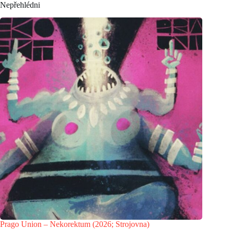
Nepřehlédni
Prago Union – Nekorektum (2026; Strojovna)