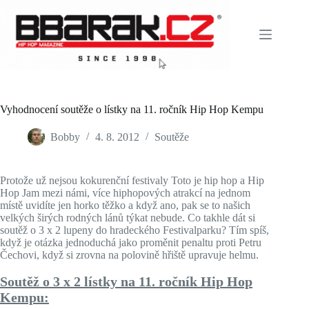
Skip
to
content
Vyhodnocení soutěže o lístky na 11. ročník Hip Hop Kempu
Bobby
4. 8. 2012
Soutěže
Protože už nejsou kokurenční festivaly Toto je hip hop a Hip
Hop Jam mezi námi, více hiphopových atrakcí na jednom
místě uvidíte jen horko těžko a když ano, pak se to našich
velkých širých rodných lánů týkat nebude. Co takhle dát si
soutěž o 3 x 2 lupeny do hradeckého Festivalparku? Tím spíš,
když je otázka jednoduchá jako proměnit penaltu proti Petru
Čechovi, když si zrovna na polovině hřiště upravuje helmu.
Soutěž o 3 x 2 lístky na 11. ročník Hip Hop
Kempu: