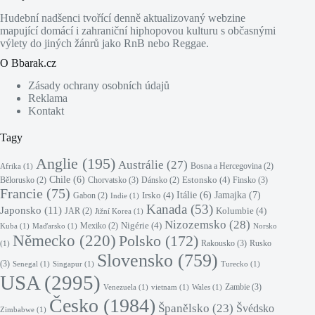
Hudební nadšenci tvořící denně aktualizovaný webzine
mapující domácí i zahraniční hiphopovou kulturu s občasnými
výlety do jiných žánrů jako RnB nebo Reggae.
O Bbarak.cz
Zásady ochrany osobních údajů
Reklama
Kontakt
Tagy
Anglie
(195)
Austrálie
(27)
Bosna a Hercegovina
(2)
Afrika
(1)
Chile
(6)
Estonsko
(4)
Chorvatsko
(3)
Finsko
(3)
Bělorusko
(2)
Dánsko
(2)
Francie
(75)
Jamajka
(7)
Irsko
(4)
Itálie
(6)
Gabon
(2)
Indie
(1)
Kanada
(53)
Japonsko
(11)
Kolumbie
(4)
JAR
(2)
Jižní Korea
(1)
Nizozemsko
(28)
Nigérie
(4)
Mexiko
(2)
Kuba
(1)
Maďarsko
(1)
Norsko
Německo
(220)
Polsko
(172)
Rakousko
(3)
Rusko
(1)
Slovensko
(759)
(3)
Senegal
(1)
Singapur
(1)
Turecko
(1)
USA
(2995)
Zambie
(3)
Venezuela
(1)
vietnam
(1)
Wales
(1)
Česko
(1984)
Španělsko
(23)
Švédsko
Zimbabwe
(1)