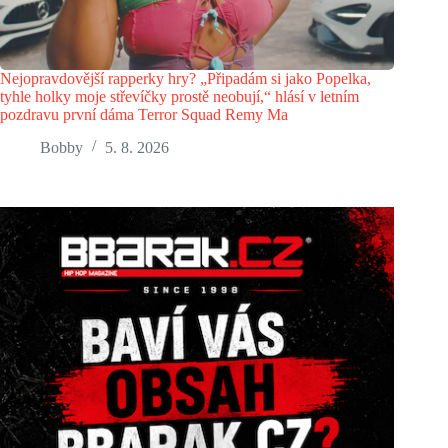
Nejopravdovější rapperky hry? „Připadám si jako Popelka,
tyhle holky moje střevíčky prostě neobují,“ hlásí v letním
pozdravu první dáma Terror Squad Remy Ma
Bobby
5. 8. 2026