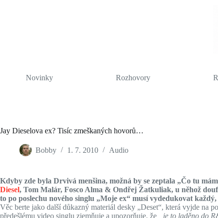
Skip
to
content
Novinky
Rozhovory
R
Jay Dieselova ex? Tisíc zmeškaných hovorů…
Bobby
1. 7. 2010
Audio
Kdyby zde byla Drvivá menšina, možná by se zeptala „Čo tu máme
Diesel
, Tom Malár, Fosco Alma & Ondřej Žatkuliak, u něhož doufá
to po poslechu nového singlu „Moje ex“ musí vydedukovat každý,
Věc berte jako další důkazný materiál desky „Deset“, která vyjde na p
předešlému video singlu zjemňuje a upozorňuje, že
„je to laděno do 