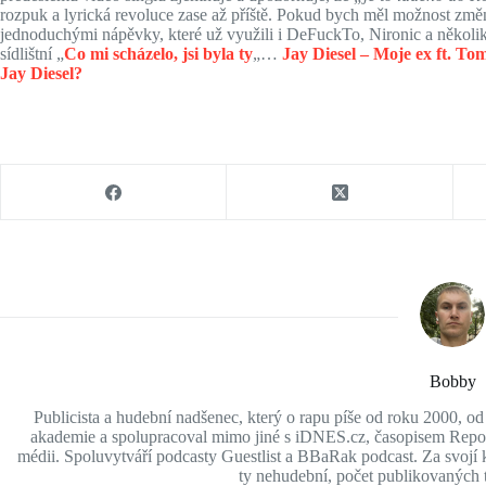
rozpuk a lyrická revoluce zase až příště. Pokud bych měl možnost změ
jednoduchými nápěvky, které už využili i DeFuckTo, Nironic a několik 
sídlištní „
Co mi scházelo, jsi byla ty
„…
Jay Diesel – Moje ex ft. T
Jay Diesel?
Bobby
Publicista a hudební nadšenec, který o rapu píše od roku 2000, o
akademie a spolupracoval mimo jiné s iDNES.cz, časopisem Report
médii. Spoluvytváří podcasty Guestlist a BBaRak podcast. Za svojí ka
ty nehudební, počet publikovaných t