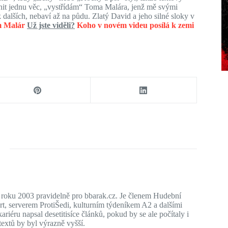
nit jednu věc, „vystřídám“ Toma Malára, jenž mě svými
dalších, nebaví až na půdu. Zlatý David a jeho silné sloky v
om Malár
Už jste viděli?
Koho v novém videu posílá k zemi
d roku 2003 pravidelně pro bbarak.cz. Je členem Hudební
, serverem ProtiŠedi, kulturním týdeníkem A2 a dalšími
riéru napsal desetitisíce článků, pokud by se ale počítaly i
extů by byl výrazně vyšší.