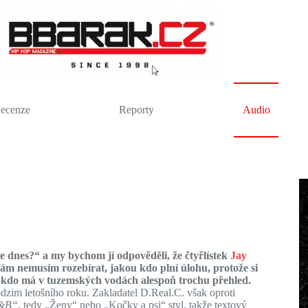
ecenze
Reporty
Audio
 dnes?“ a my bychom jí odpověděli, že čtyřlístek
Jay
m nemusím rozebírat, jakou kdo plní úlohu, protože si
 kdo má v tuzemských vodách alespoň trochu přehled.
odzim letošního roku. Zakladatel D.Real.C. však oproti
R&B“
, tedy „Ženy“ nebo „Kočky a psi“ styl, takže textový