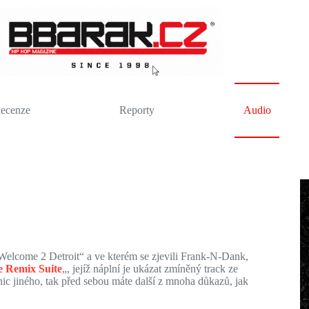
ecenze
Reporty
Audio
 „Welcome 2 Detroit“ a ve kterém se zjevili Frank-N-Dank,
e Remix Suite
„, jejíž náplní je ukázat zmíněný track ze
 nic jiného, tak před sebou máte další z mnoha důkazů, jak