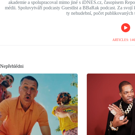
akademie a spolupracoval mimo jiné s iDNES.cz, časopisem Report
médii. Spoluvytváří podcasty Guestlist a BBaRak podcast. Za svojí ka
ty nehudební, počet publikovaných t
ARTICLES: 14
Nepřehlédni