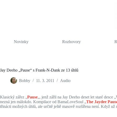
Skip
to
content
Novinky
Rozhovory
R
Jay Deeho „Pause“ s Frank-N-Dank ze 13 úhlů
Bobby
11. 3. 2011
Audio
Klasický zářez „
Pause
„, jenž zářil na Jay Deeho deset let staré desce
nezná jen málokdo. Kompilace od BamaLoveSoul „
The Jaydee Paus
třinácti možných úhlů, ale určitě ještě masově rozšířena není. Když už