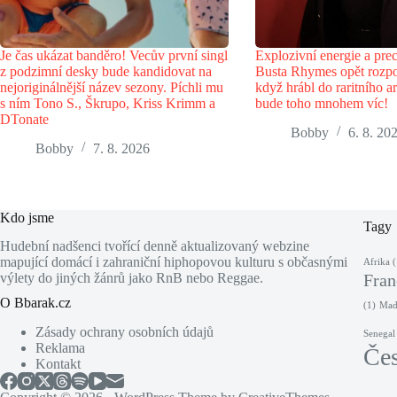
Je čas ukázat banděro! Vecův první singl
Explozivní energie a prec
z podzimní desky bude kandidovat na
Busta Rhymes opět rozpo
nejoriginálnější název sezony. Píchli mu
když hrábl do raritního ar
s ním Tono S., Škrupo, Kriss Krimm a
bude toho mnohem víc!
DTonate
Bobby
6. 8. 20
Bobby
7. 8. 2026
Kdo jsme
Tagy
Hudební nadšenci tvořící denně aktualizovaný webzine
mapující domácí i zahraniční hiphopovou kulturu s občasnými
Afrika
(
výlety do jiných žánrů jako RnB nebo Reggae.
Fran
O Bbarak.cz
(1)
Maď
Zásady ochrany osobních údajů
Senegal
Reklama
Če
Kontakt