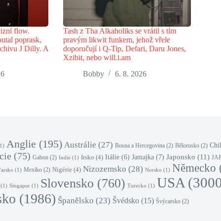
izní flow.
Tash z Tha Alkaholiks se vrátil s tím
utal poprask,
pravým likwit funkem, jehož vřele
chivu J Dilly. A
doporučují i Q-Tip, Defari, Daru Jones,
Xzibit, nebo will.i.am
26
Bobby
6. 8. 2026
Anglie
(195)
Austrálie
(27)
Chi
Bosna a Hercegovina
(2)
Bělorusko
(2)
1)
cie
(75)
Japonsko
(11)
Jamajka
(7)
Irsko
(4)
Itálie
(6)
Gabon
(2)
JA
Indie
(1)
Německo
Nizozemsko
(28)
Nigérie
(4)
Mexiko
(2)
arsko
(1)
Norsko
(1)
USA
(3000
Slovensko
(760)
(1)
Singapur
(1)
Turecko
(1)
sko
(1986)
Španělsko
(23)
Švédsko
(15)
Švýcarsko
(2)