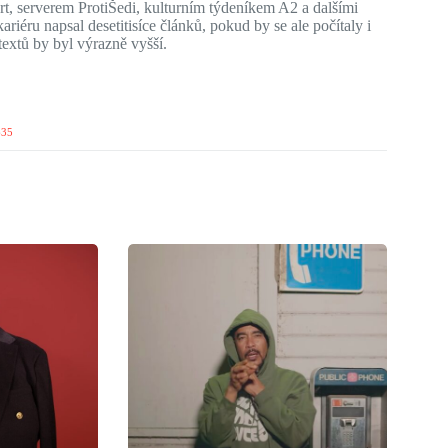
, serverem ProtiŠedi, kulturním týdeníkem A2 a dalšími
riéru napsal desetitisíce článků, pokud by se ale počítaly i
extů by byl výrazně vyšší.
635