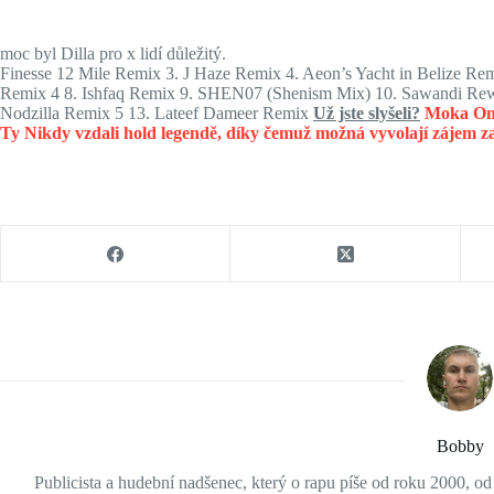
moc byl Dilla pro x lidí důležitý.
Finesse 12 Mile Remix 3. J Haze Remix 4. Aeon’s Yacht in Belize Re
Remix 4 8. Ishfaq Remix 9. SHEN07 (Shenism Mix) 10. Sawandi Rew
Nodzilla Remix 5 13. Lateef Dameer Remix
Už jste slyšeli?
Moka Onl
Ty Nikdy vzdali hold legendě, díky čemuž možná vyvolají zájem z
Bobby
Publicista a hudební nadšenec, který o rapu píše od roku 2000, o