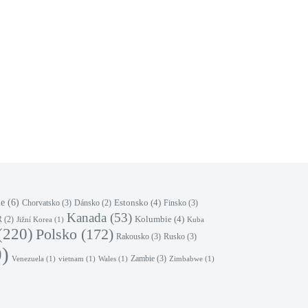
le
(6)
Estonsko
(4)
Chorvatsko
(3)
Finsko
(3)
Dánsko
(2)
Kanada
(53)
Kolumbie
(4)
R
(2)
Jižní Korea
(1)
Kuba
(220)
Polsko
(172)
Rakousko
(3)
Rusko
(3)
)
Zambie
(3)
Venezuela
(1)
vietnam
(1)
Wales
(1)
Zimbabwe
(1)