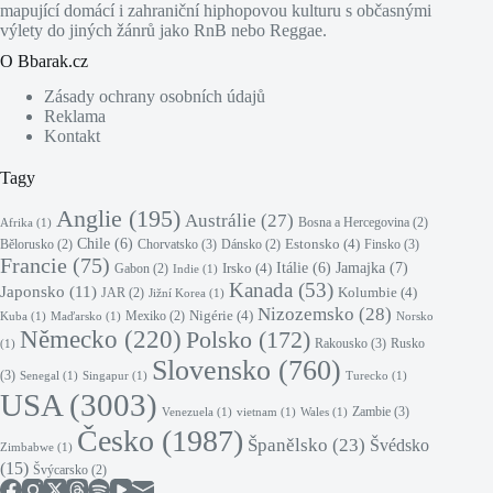
mapující domácí i zahraniční hiphopovou kulturu s občasnými
výlety do jiných žánrů jako RnB nebo Reggae.
O Bbarak.cz
Zásady ochrany osobních údajů
Reklama
Kontakt
Tagy
Anglie
(195)
Austrálie
(27)
Bosna a Hercegovina
(2)
Afrika
(1)
Chile
(6)
Estonsko
(4)
Chorvatsko
(3)
Finsko
(3)
Bělorusko
(2)
Dánsko
(2)
Francie
(75)
Jamajka
(7)
Irsko
(4)
Itálie
(6)
Gabon
(2)
Indie
(1)
Kanada
(53)
Japonsko
(11)
Kolumbie
(4)
JAR
(2)
Jižní Korea
(1)
Nizozemsko
(28)
Nigérie
(4)
Mexiko
(2)
Kuba
(1)
Maďarsko
(1)
Norsko
Německo
(220)
Polsko
(172)
Rakousko
(3)
Rusko
(1)
Slovensko
(760)
(3)
Senegal
(1)
Singapur
(1)
Turecko
(1)
USA
(3003)
Zambie
(3)
Venezuela
(1)
vietnam
(1)
Wales
(1)
Česko
(1987)
Španělsko
(23)
Švédsko
Zimbabwe
(1)
(15)
Švýcarsko
(2)