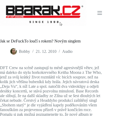
Skip
to
content
Jak se DeFuckTo loučí s rokem? Novým singlem
Bobby
21. 12. 2010
Audio
DFT Crew na scéně zastupují tu méně agresivnější větev, jež
má daleko do stylu horkokrevného Keitha Moona z The Who,
jenž za svůj krátký život rozmlátil víc bicích souprav, než na
kolik jich většina bubeníků kdy hrála. Jejich návratová deska
„Deja Vu“, k níž Late a spol. natočili dva videoklipy a odjeli
desítky koncertů, se stává pozvolna minulostí. Base Records
ale slibují, že na další skladby ze Zlína už se šest dlouhých let
čekat nebude. Čerstvý a Headdyho produkcí zaštítěný singl
„Sbohem starý“ je dle vyjádření kapely poděkováním všem
fanouškům za projevenou přízeň v právě končícím roce.
Pomalu si pak možná poznamenejte to, že nové album je