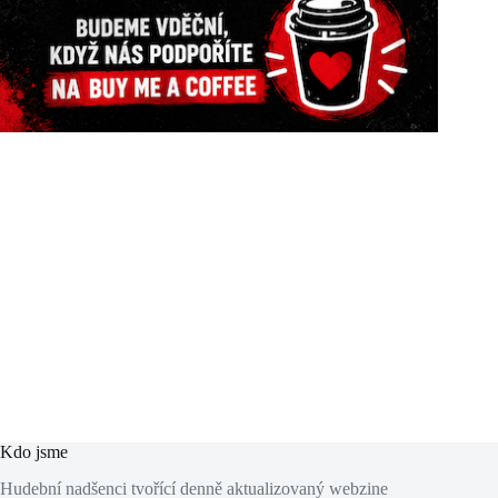
Kdo jsme
Hudební nadšenci tvořící denně aktualizovaný webzine