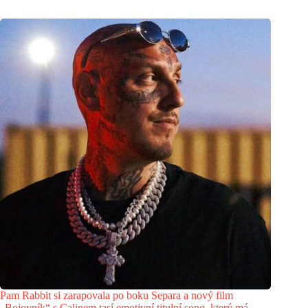
Pam Rabbit si zarapovala po boku Separa a nový film
„Bojovník“ s Calinem tasí emotivní titulní song, který má