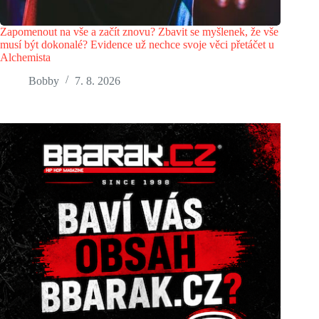
Zapomenout na vše a začít znovu? Zbavit se myšlenek, že vše
musí být dokonalé? Evidence už nechce svoje věci přetáčet u
Alchemista
Bobby
7. 8. 2026