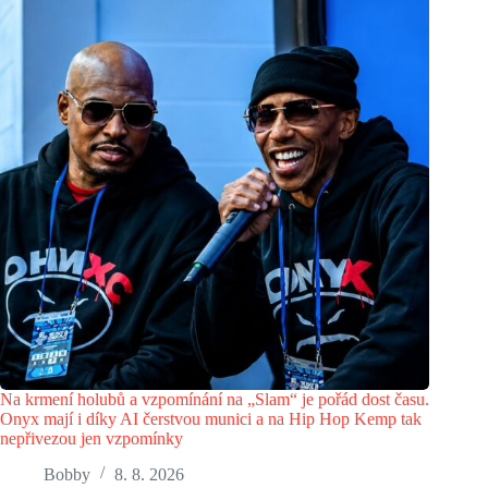
Na krmení holubů a vzpomínání na „Slam“ je pořád dost času.
Onyx mají i díky AI čerstvou munici a na Hip Hop Kemp tak
nepřivezou jen vzpomínky
Bobby
8. 8. 2026