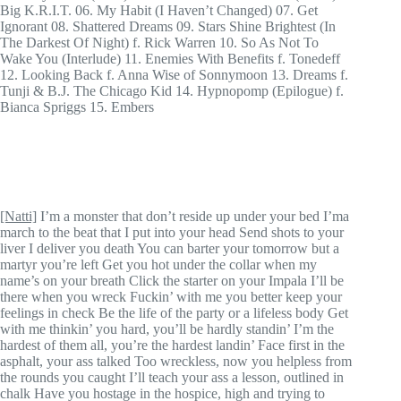
Big K.R.I.T. 06. My Habit (I Haven’t Changed) 07. Get
Ignorant 08. Shattered Dreams 09. Stars Shine Brightest (In
The Darkest Of Night) f. Rick Warren 10. So As Not To
Wake You (Interlude) 11. Enemies With Benefits f. Tonedeff
12. Looking Back f. Anna Wise of Sonnymoon 13. Dreams f.
Tunji & B.J. The Chicago Kid 14. Hypnopomp (Epilogue) f.
Bianca Spriggs 15. Embers
[Natti]
I’m a monster that don’t reside up under your bed I’ma
march to the beat that I put into your head Send shots to your
liver I deliver you death You can barter your tomorrow but a
martyr you’re left Get you hot under the collar when my
name’s on your breath Click the starter on your Impala I’ll be
there when you wreck Fuckin’ with me you better keep your
feelings in check Be the life of the party or a lifeless body Get
with me thinkin’ you hard, you’ll be hardly standin’ I’m the
hardest of them all, you’re the hardest landin’ Face first in the
asphalt, your ass talked Too wreckless, now you helpless from
the rounds you caught I’ll teach your ass a lesson, outlined in
chalk Have you hostage in the hospice, high and trying to