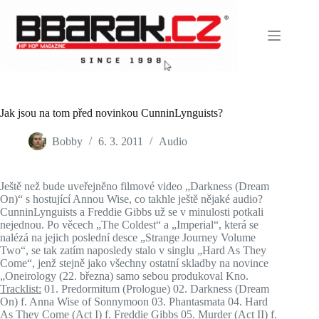
Skip
to
content
Jak jsou na tom před novinkou CunninLynguists?
Bobby
6. 3. 2011
Audio
Ještě než bude uveřejněno filmové video „Darkness (Dream
On)“ s hostující Annou Wise, co takhle ještě nějaké audio?
CunninLynguists a Freddie Gibbs už se v minulosti potkali
nejednou. Po věcech „The Coldest“ a „Imperial“, která se
nalézá na jejich poslední desce „Strange Journey Volume
Two“, se tak zatím naposledy stalo v singlu „Hard As They
Come“, jenž stejně jako všechny ostatní skladby na novince
„Oneirology (22. března) samo sebou produkoval Kno.
Tracklist:
01. Predormitum (Prologue) 02. Darkness (Dream
On) f. Anna Wise of Sonnymoon 03. Phantasmata 04. Hard
As They Come (Act I) f. Freddie Gibbs 05. Murder (Act II) f.