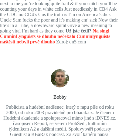
next to me you’re looking quite frail & if you snitch you’ll be
counting your days in white cells Just needlessly in CB4 Ask
the CDC no CD4’s Cus the truth is I’m on America’s dick
Uncle Sam fucks the poor and it’s making em’ sick Now their
life’s in a Tube, a downward spiral Give a new meaning to
going viral I’m hard as they come
Už jste četli?
Na singl
CunninLynguists se dlouho nečekalo
Cunninlynguists
naštěstí nebyli pryč dlouho
Zdroj: qn5.com
Bobby
Publicista a hudební nadšenec, který o rapu píše od roku
2000, od roku 2003 pravidelně pro bbarak.cz. Je členem
Hudební akademie a spolupracoval mimo jiné s iDNES.cz,
časopisem Report, serverem ProtiŠedi, kulturním
týdeníkem A2 a dalšími médii. Spoluvytváří podcasty
Guestlist a BBaRak podcast. Za svojí kariéru napsal