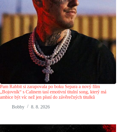
Pam Rabbit si zarapovala po boku Separa a nový film
„Bojovník“ s Calinem tasí emotivní titulní song, který má
ambice být víc než jen písní do závěrečných titulků
Bobby
8. 8. 2026