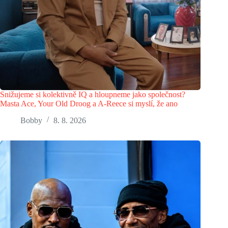
Snižujeme si kolektivně IQ a hloupneme jako společnost?
Masta Ace, Your Old Droog a A-Reece si myslí, že ano
Bobby
8. 8. 2026