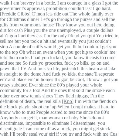
walk I am bravery in a bottle, I am courage in a glass I got the
government’s approval, prohibition couldn’t last I go hard.
[Freddie Gibbs]
C’mon lets ride out The whole family over
for Christmas dinner Let’s go through the purses and sell the
gifts from your moms house They know you out here doing
dirt for cash Plus you the one unemployed, a couple dollars
ain’t gon hurt they ass I’m the only friend you got You tried to
sell me but you took a hit and eventually you just couldn’t
stop A couple of sniffs would get you lit but couldn’t get you
to the top Oh what an event when you got hip to cookin’ me
into them rocks I had you locked, you know it costs to come
and see me So fuck yo groceries, fuck yo bills, go on and
pawn that TV And fuck yo life, just catch this beam and take
it straight to the dome And fuck yo kids, the state’ll seperate
em’ and place em’ in homes It’s gon be cool, I know I got you
crazy subdued Ever since the 80’s played your whole
community for a fool And the ones that sold me smoke each
other over new tennis shoes They field niggas, I’m the
definition of death, the real killa
[Kno]
I’m with the fiends on
the block playin shoot em’ up When I erupt makes it hard to
know who to trust People scared to test me since the 80’s
Anybody can get it, man woman or baby Shots do not
discriminate, impossible to eliminate I disseminate, you
disentigrate I can come off as a prick, you might get stuck
with I’ll prolly steal your girl if you try and fuck with me Cus