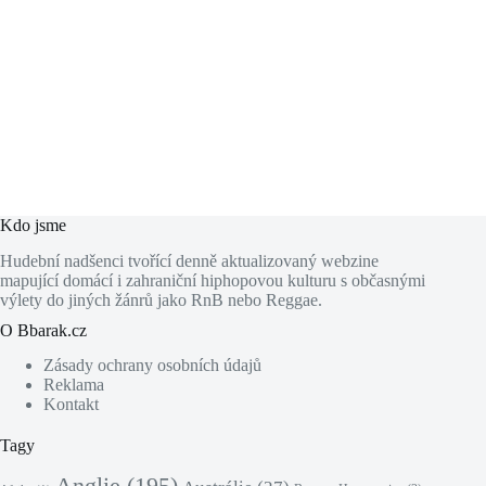
Kdo jsme
Hudební nadšenci tvořící denně aktualizovaný webzine
mapující domácí i zahraniční hiphopovou kulturu s občasnými
výlety do jiných žánrů jako RnB nebo Reggae.
O Bbarak.cz
Zásady ochrany osobních údajů
Reklama
Kontakt
Tagy
Anglie
(195)