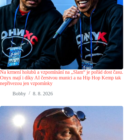
Na krmení holubů a vzpomínání na „Slam“ je pořád dost času.
Onyx mají i díky AI čerstvou munici a na Hip Hop Kemp tak
nepřivezou jen vzpomínky
Bobby
8. 8. 2026