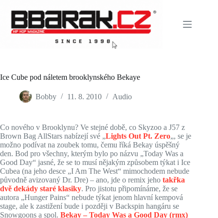
Skip
to
content
Ice Cube pod náletem brooklynského Bekaye
Bobby
11. 8. 2010
Audio
Co nového v Brooklynu? Ve stejné době, co Skyzoo a J57 z
Brown Bag AllStars nabízejí své „
Lights Out Pt. Zero
„, se je
možno podívat na zoubek tomu, čemu říká Bekay úspěšný
den. Bod pro všechny, kterým bylo po názvu „Today Was a
Good Day“ jasné, že se to musí nějakým způsobem týkat i Ice
Cubea (na jeho desce „I Am The West“ mimochodem nebude
původně avizovaný Dr. Dre) – ano, jde o remix jeho
takřka
dvě dekády staré klasiky
. Pro jistotu připomínáme, že se
autora „Hunger Pains“ nebude týkat jenom hlavní kempová
stage, ale k zastižení bude i později v Backspin hangáru se
Snowgoons a spol.
Bekay – Today Was a Good Day (rmx)