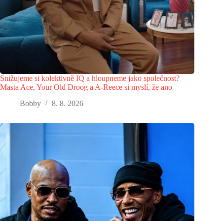
Snižujeme si kolektivně IQ a hloupneme jako společnost?
Masta Ace, Your Old Droog a A-Reece si myslí, že ano
Bobby
8. 8. 2026