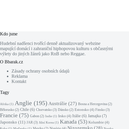
Kdo jsme
Hudební nadšenci tvořící denně aktualizovaný webzine
mapující domácí i zahraniční hiphopovou kulturu s občasnými
výlety do jiných žánrů jako RnB nebo Reggae.
O Bbarak.cz
Zásady ochrany osobních údajů
Reklama
Kontakt
Tagy
Anglie
(195)
Austrálie
(27)
Bosna a Hercegovina
(2)
Afrika
(1)
Chile
(6)
Estonsko
(4)
Chorvatsko
(3)
Finsko
(3)
Bělorusko
(2)
Dánsko
(2)
Francie
(75)
Jamajka
(7)
Irsko
(4)
Itálie
(6)
Gabon
(2)
Indie
(1)
Kanada
(53)
Japonsko
(11)
Kolumbie
(4)
JAR
(3)
Jižní Korea
(1)
Nizozemsko
(28)
Nigérie
(4)
Mexiko
(2)
Kuba
(1)
Maďarsko
(1)
Norsko