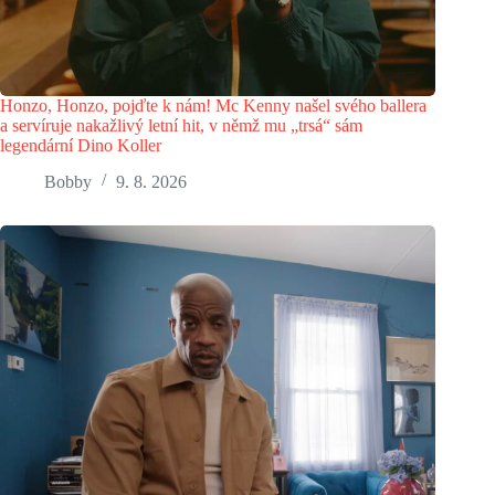
Honzo, Honzo, pojďte k nám! Mc Kenny našel svého ballera
a servíruje nakažlivý letní hit, v němž mu „trsá“ sám
legendární Dino Koller
Bobby
9. 8. 2026