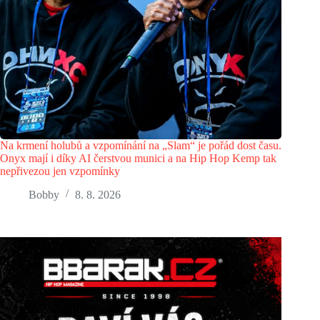
Na krmení holubů a vzpomínání na „Slam“ je pořád dost času.
Onyx mají i díky AI čerstvou munici a na Hip Hop Kemp tak
nepřivezou jen vzpomínky
Bobby
8. 8. 2026