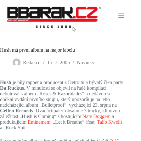
Skip
to
content
Hush má první album na major labelu
Redakce
15. 7. 2005
Novinky
Hush
je bílý rapper a producent z Detroitu a bývalý člen party
Da Ruckus
. V minulosti se objevil na řadě kompilací,
debutoval s albem „Roses & Razorblades“ a nedávno se
dočkal vydání prvního singlu, který upozorňuje na jeho
nadcházející album „Bulletproof“, vycházející 23. srpna na
Geffen Records
. Dvanáctipalec obsahuje 3 tracky, klipovou
záležitost „Hush is Coming“ s hostujícím
Nate Doggem
a
produkujícím
Eminemem
, „Let it Breathe“ (feat.
Talib Kweli
)
a „Rock Shit“.
Na samotném albu se kromě zmiňovaných objeví ještě
D-12
,