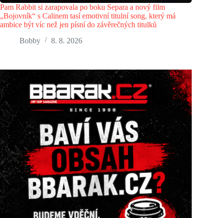
Pam Rabbit si zarapovala po boku Separa a nový film
„Bojovník“ s Calinem tasí emotivní titulní song, který má
ambice být víc než jen písní do závěrečných titulků
Bobby
8. 8. 2026