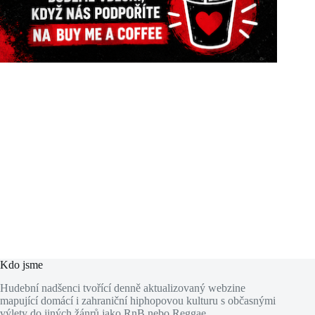
Kdo jsme
Hudební nadšenci tvořící denně aktualizovaný webzine
mapující domácí i zahraniční hiphopovou kulturu s občasnými
výlety do jiných žánrů jako RnB nebo Reggae.