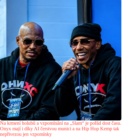
Na krmení holubů a vzpomínání na „Slam“ je pořád dost času.
Onyx mají i díky AI čerstvou munici a na Hip Hop Kemp tak
nepřivezou jen vzpomínky