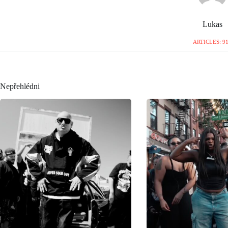
Lukas
ARTICLES: 9
Nepřehlédni