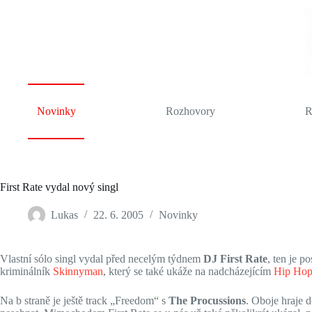
Skip
to
content
Novinky
Rozhovory
R
First Rate vydal nový singl
Lukas
22. 6. 2005
Novinky
Vlastní sólo singl vydal před necelým týdnem
DJ First Rate
, ten je p
kriminálník
Skinnyman
, který se také ukáže na nadcházejícím
Hip Ho
Na b straně je ještě track „Freedom“ s
The Procussions
. Oboje hraje 