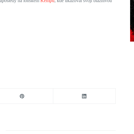
 naposledy na loňském
Kempu
, kde ukazoval svoji bláznivou