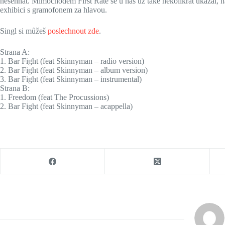
nesehnat. Mimochodem First Rate se u nás už také několikrát ukázal,
exhibici s gramofonem za hlavou.
Singl si můžeš
poslechnout zde
.
Strana A:
1. Bar Fight (feat Skinnyman – radio version)
2. Bar Fight (feat Skinnyman – album version)
3. Bar Fight (feat Skinnyman – instrumental)
Strana B:
1. Freedom (feat The Procussions)
2. Bar Fight (feat Skinnyman – acappella)