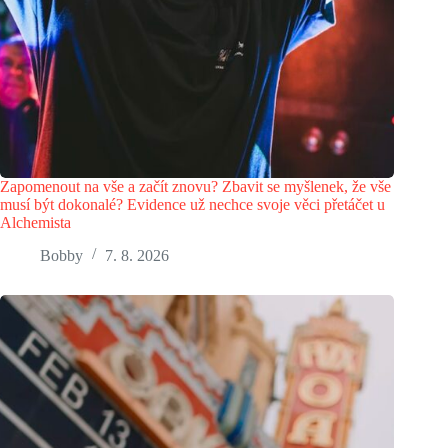
Zapomenout na vše a začít znovu? Zbavit se myšlenek, že vše
musí být dokonalé? Evidence už nechce svoje věci přetáčet u
Alchemista
Bobby
7. 8. 2026