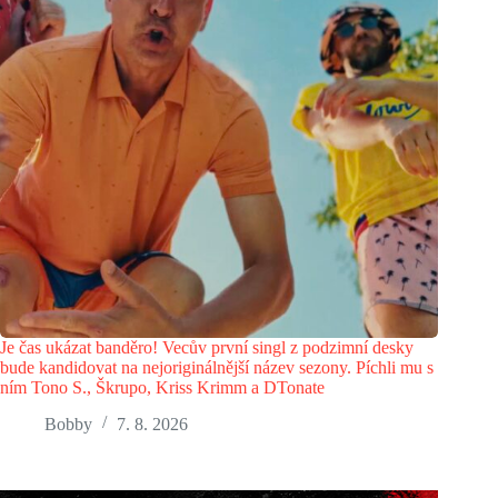
Je čas ukázat banděro! Vecův první singl z podzimní desky
bude kandidovat na nejoriginálnější název sezony. Píchli mu s
ním Tono S., Škrupo, Kriss Krimm a DTonate
Bobby
7. 8. 2026