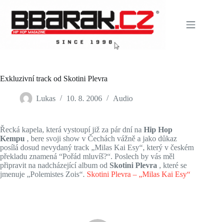
Skip
to
content
Exkluzivní track od Skotini Plevra
Lukas
10. 8. 2006
Audio
Řecká kapela, která vystoupí již za pár dní na
Hip Hop
Kempu
, bere svoji show v Čechách vážně a jako důkaz
posílá dosud nevydaný track „Milas Kai Esy“, který v českém
překladu znamená “Pořád mluvíš?“. Poslech by vás měl
připravit na nadcházející album od
Skotini Plevra
, které se
jmenuje „Polemistes Zois“.
Skotini Plevra – „Milas Kai Esy“