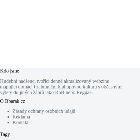
Kdo jsme
Hudební nadšenci tvořící denně aktualizovaný webzine
mapující domácí i zahraniční hiphopovou kulturu s občasnými
výlety do jiných žánrů jako RnB nebo Reggae.
O Bbarak.cz
Zásady ochrany osobních údajů
Reklama
Kontakt
Tagy