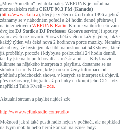
„Move Somethin“ byl dokonalej. WEFUNK je pořad na
montrealském rádiu
CKUT 90.3 FM (Kanada)
(
http://www.ckut.ca
), který je v éteru už od roku 1996 a jehož
záznamy se v náhodném pořadí a 24 hodin denně přehrávají
na internetovém
WEFUNK Radiu
. Krom kvalitních setů vám
dvojice
DJ Statik
a
DJ Professor Groove
servírují i spousty
zajímavých rozhovorů. Shows běží v éteru každý týden, takže
každý týden vás čeká nová 2 hodinová porce muziky. Nemám
ale obavy, že byste jentak stihli naposlouchat 543 shows, které
již proběhly, protože i kdybyste poslouchali 24 hodin denně,
tak by jste na to potřebovali asi měsíc a půl … Když navíc
kliknete na nějakého interpreta z playlistu, dostanete se na
stránku Learn & Own, kde jsou sdruženy informace od
přehledu předchozích shows, v kterých se interpret už objevil,
přes rozhovory, biografie až po linky na koupi jeho CD – viz
například Talib Kweli –
zde.
Aktuální stream a playlist najdeš zde:
http://www.wefunkradio.com/radio/
Možnosti jak si také pustit radio nejen v počítači, ale například
na tvym mobilu nebo herní konzoli nalezneš tady: