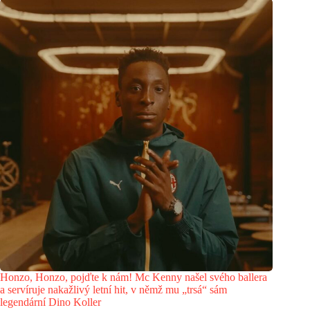
Honzo, Honzo, pojďte k nám! Mc Kenny našel svého ballera
a servíruje nakažlivý letní hit, v němž mu „trsá“ sám
legendární Dino Koller