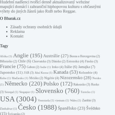
Hudební nadšenci tvořící denně aktualizovaný webzine
mapující domácí i zahraniční hiphopovou kulturu s občasnými
výlety do jiných žánrů jako RnB nebo Reggae.
O Bbarak.cz
Zásady ochrany osobních údajů
Reklama
Kontakt
Tagy
Anglie
(195)
Austrálie
(27)
Bosna a Hercegovina
(2)
Afrika
(1)
Chile
(6)
Estonsko
(4)
Chorvatsko
(3)
Finsko
(3)
Bělorusko
(2)
Dánsko
(2)
Francie
(75)
Jamajka
(7)
Irsko
(4)
Itálie
(6)
Gabon
(2)
Indie
(1)
Kanada
(53)
Japonsko
(11)
Kolumbie
(4)
JAR
(3)
Jižní Korea
(1)
Nizozemsko
(28)
Nigérie
(4)
Mexiko
(2)
Kuba
(1)
Maďarsko
(1)
Norsko
Německo
(220)
Polsko
(172)
Rakousko
(3)
Rusko
(1)
Slovensko
(760)
(3)
Senegal
(1)
Singapur
(1)
Turecko
(1)
USA
(3004)
Zambie
(3)
Venezuela
(1)
vietnam
(1)
Wales
(1)
Česko
(1988)
Španělsko
(23)
Švédsko
Zimbabwe
(1)
(15)
Švýcarsko
(2)