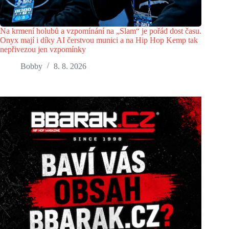
Na krmení holubů a vzpomínání na „Slam“ je pořád dost času.
Onyx mají i díky AI čerstvou munici a na Hip Hop Kemp tak
nepřivezou jen vzpomínky
Bobby
8. 8. 2026