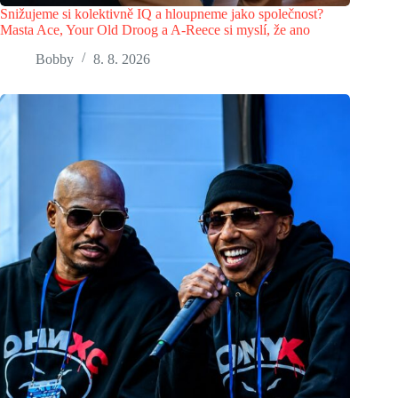
Snižujeme si kolektivně IQ a hloupneme jako společnost?
Masta Ace, Your Old Droog a A-Reece si myslí, že ano
Bobby
8. 8. 2026