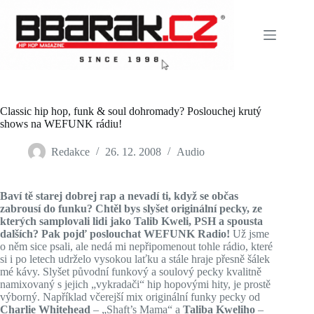
Skip
to
content
Classic hip hop, funk & soul dohromady? Poslouchej krutý
shows na WEFUNK rádiu!
Redakce
26. 12. 2008
Audio
Baví tě starej dobrej rap a nevadí ti, když se občas
zabrousí do funku? Chtěl bys slyšet originální pecky, ze
kterých samplovali lidi jako
Talib Kweli
,
PSH
a spousta
dalších? Pak pojď poslouchat WEFUNK Radio!
Už jsme
o něm sice psali, ale nedá mi nepřipomenout tohle rádio, které
si i po letech udrželo vysokou laťku a stále hraje přesně šálek
mé kávy. Slyšet původní funkový a soulový pecky kvalitně
namixovaný s jejich „vykradači“ hip hopovými hity, je prostě
výborný. Například včerejší mix originální funky pecky od
Charlie Whitehead
– „Shaft’s Mama“ a
Taliba Kweliho
–