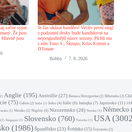
ug začne sypat
Je čas ukázat banděro! Vecův první singl
lamaný. Že jsou
z podzimní desky bude kandidovat na
? Hlavně jsou
nejoriginálnější název sezony. Píchli mu
s ním Tono S., Škrupo, Kriss Krimm a
DTonate
26
Bobby
7. 8. 2026
Anglie
(195)
Austrálie
(27)
Chi
Bosna a Hercegovina
(2)
Bělorusko
(2)
1)
cie
(75)
Japonsko
(11)
Jamajka
(7)
Irsko
(4)
Itálie
(6)
Gabon
(2)
JA
Indie
(1)
Německo
Nizozemsko
(28)
Nigérie
(4)
Mexiko
(2)
arsko
(1)
Norsko
(1)
USA
(3002
Slovensko
(760)
(1)
Singapur
(1)
Turecko
(1)
sko
(1986)
Španělsko
(23)
Švédsko
(15)
Švýcarsko
(2)