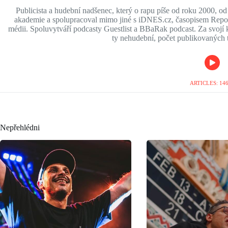
Publicista a hudební nadšenec, který o rapu píše od roku 2000, o
akademie a spolupracoval mimo jiné s iDNES.cz, časopisem Report
médii. Spoluvytváří podcasty Guestlist a BBaRak podcast. Za svojí ka
ty nehudební, počet publikovaných t
ARTICLES: 14
Nepřehlédni