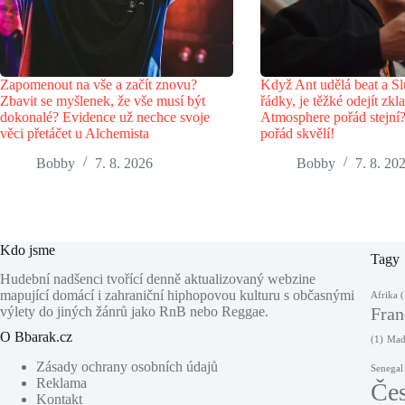
Zapomenout na vše a začít znovu?
Když Ant udělá beat a Sl
Zbavit se myšlenek, že vše musí být
řádky, je těžké odejít zk
dokonalé? Evidence už nechce svoje
Atmosphere pořád stejní
věci přetáčet u Alchemista
pořád skvělí!
Bobby
7. 8. 2026
Bobby
7. 8. 20
Kdo jsme
Tagy
Hudební nadšenci tvořící denně aktualizovaný webzine
mapující domácí i zahraniční hiphopovou kulturu s občasnými
Afrika
(
výlety do jiných žánrů jako RnB nebo Reggae.
Fran
O Bbarak.cz
(1)
Maď
Zásady ochrany osobních údajů
Senegal
Reklama
Če
Kontakt