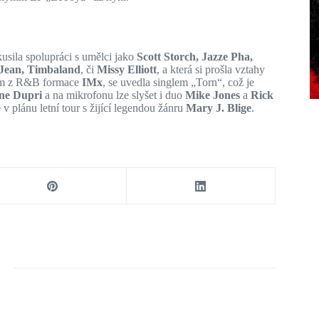
sila spolupráci s umělci jako
Scott Storch, Jazze Pha,
 Jean, Timbaland
, či
Missy Elliott
, a která si prošla vztahy
m z R&B formace
IMx
, se uvedla singlem „Torn“, což je
ne Dupri
a na mikrofonu lze slyšet i duo
Mike Jones
a
Rick
 v plánu letní tour s žijící legendou žánru
Mary J. Blige
.