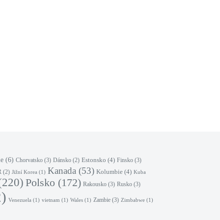
le
(6)
Estonsko
(4)
Chorvatsko
(3)
Finsko
(3)
Dánsko
(2)
Kanada
(53)
Kolumbie
(4)
R
(2)
Jižní Korea
(1)
Kuba
(220)
Polsko
(172)
Rakousko
(3)
Rusko
(3)
)
Zambie
(3)
Venezuela
(1)
vietnam
(1)
Wales
(1)
Zimbabwe
(1)