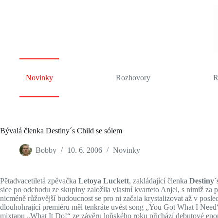
Skip
to
content
Novinky
Rozhovory
R
Bývalá členka Destiny´s Child se sólem
Bobby
10. 6. 2006
Novinky
Pětadvacetiletá zpěvačka
Letoya Luckett
, zakládající členka
Destiny´
sice po odchodu ze skupiny založila vlastní kvarteto Anjel, s nimiž za
nicméně růžovější budoucnost se pro ni začala krystalizovat až v posl
dlouhohrající premiéru měl tenkráte uvést song „You Got What I Need“
mixtapu „What It Do!“ ze závěru loňského roku přichází debutové ep