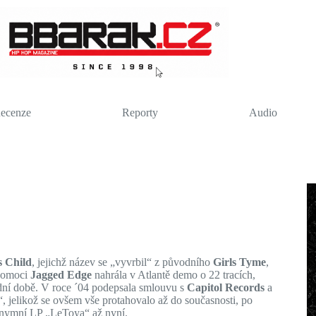
ecenze
Reporty
Audio
s Child
, jejichž název se „vyvrbil“ z původního
Girls Tyme
,
 pomoci
Jagged Edge
nahrála v Atlantě demo o 22 tracích,
ední době. V roce ´04 podepsala smlouvu s
Capitol Records
a
, jelikož se ovšem vše protahovalo až do současnosti, po
onymní LP „LeToya“ až nyní.