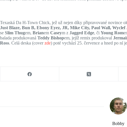
Texaská Da H-Town Chick, jež už nejen díky připravované novince oku
Just Blaze, Bun B, Ebony Eyez, JR, Mike City, Paul Wall, Wyclef
se
Slim Thug
em,
Brian
em
Casey
m z
Jagged Edge
, či
Young Rom
e
balada produkovaná
Teddy Bishop
em, jejíž remix produkoval
Jermai
Ross
. Celá deska (cover
zde
) poté vychází 25. července a hned po ní je
Bobby