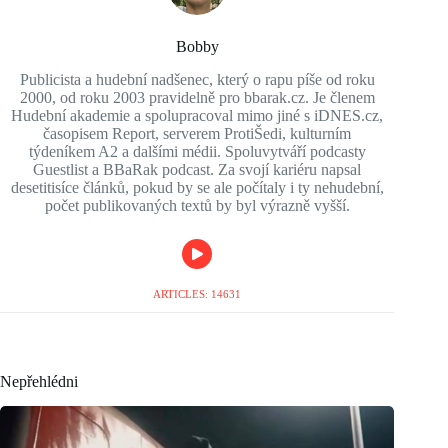
Bobby
Publicista a hudební nadšenec, který o rapu píše od roku
2000, od roku 2003 pravidelně pro bbarak.cz. Je členem
Hudební akademie a spolupracoval mimo jiné s iDNES.cz,
časopisem Report, serverem ProtiŠedi, kulturním
týdeníkem A2 a dalšími médii. Spoluvytváří podcasty
Guestlist a BBaRak podcast. Za svojí kariéru napsal
desetitisíce článků, pokud by se ale počítaly i ty nehudební,
počet publikovaných textů by byl výrazně vyšší.
ARTICLES: 14631
Nepřehlédni