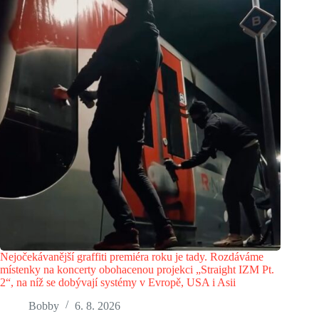
Nejočekávanější graffiti premiéra roku je tady. Rozdáváme
místenky na koncerty obohacenou projekci „Straight IZM Pt.
2“, na níž se dobývají systémy v Evropě, USA i Asii
Bobby
6. 8. 2026