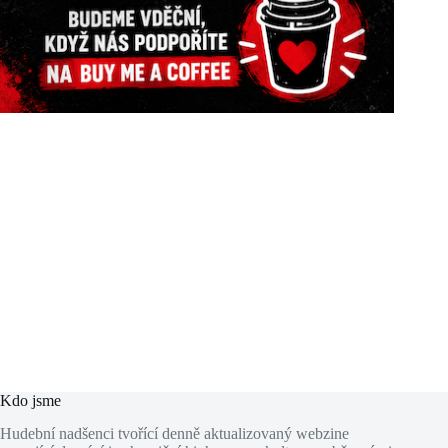
Kdo jsme
Hudební nadšenci tvořící denně aktualizovaný webzine