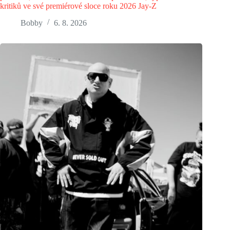
kritiků ve své premiérové sloce roku 2026 Jay-Z
Bobby
6. 8. 2026