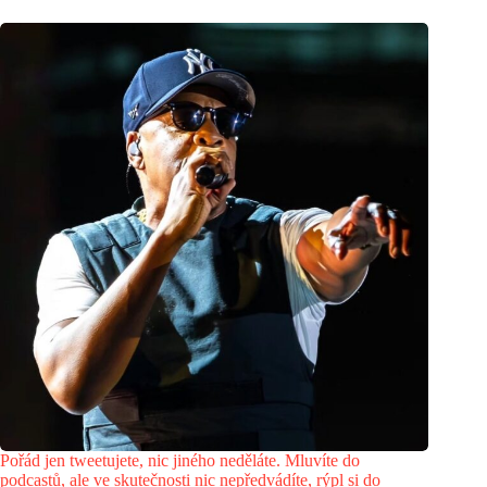
Pořád jen tweetujete, nic jiného neděláte. Mluvíte do
podcastů, ale ve skutečnosti nic nepředvádíte, rýpl si do