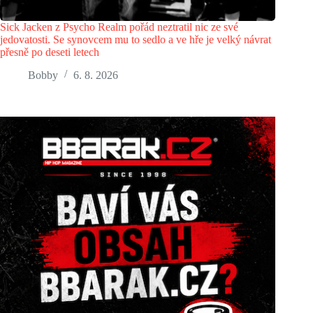
Sick Jacken z Psycho Realm pořád neztratil nic ze své
jedovatosti. Se synovcem mu to sedlo a ve hře je velký návrat
přesně po deseti letech
Bobby
6. 8. 2026