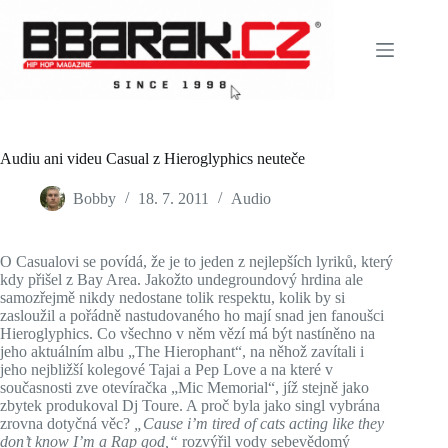
Skip
to
content
Audiu ani videu Casual z Hieroglyphics neuteče
Bobby
18. 7. 2011
Audio
O Casualovi se povídá, že je to jeden z nejlepších lyriků, který
kdy přišel z Bay Area. Jakožto undegroundový hrdina ale
samozřejmě nikdy nedostane tolik respektu, kolik by si
zasloužil a pořádně nastudovaného ho mají snad jen fanoušci
Hieroglyphics. Co všechno v něm vězí má být nastíněno na
jeho aktuálním albu „The Hierophant“, na něhož zavítali i
jeho nejbližší kolegové Tajai a Pep Love a na které v
současnosti zve otevíračka „Mic Memorial“, jíž stejně jako
zbytek produkoval Dj Toure. A proč byla jako singl vybrána
zrovna dotyčná věc?
„Cause i’m tired of cats acting like they
don’t know I’m a Rap god,“
rozvýřil vody sebevědomý