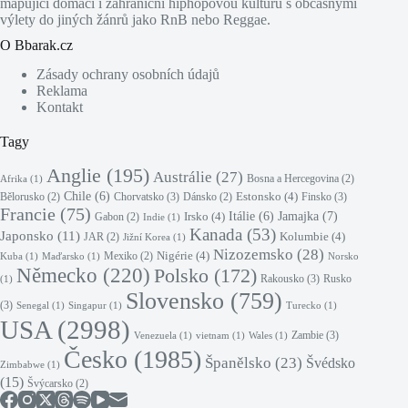
mapující domácí i zahraniční hiphopovou kulturu s občasnými
výlety do jiných žánrů jako RnB nebo Reggae.
O Bbarak.cz
Zásady ochrany osobních údajů
Reklama
Kontakt
Tagy
Anglie
(195)
Austrálie
(27)
Bosna a Hercegovina
(2)
Afrika
(1)
Chile
(6)
Estonsko
(4)
Chorvatsko
(3)
Finsko
(3)
Bělorusko
(2)
Dánsko
(2)
Francie
(75)
Jamajka
(7)
Irsko
(4)
Itálie
(6)
Gabon
(2)
Indie
(1)
Kanada
(53)
Japonsko
(11)
Kolumbie
(4)
JAR
(2)
Jižní Korea
(1)
Nizozemsko
(28)
Nigérie
(4)
Mexiko
(2)
Kuba
(1)
Maďarsko
(1)
Norsko
Německo
(220)
Polsko
(172)
Rakousko
(3)
Rusko
(1)
Slovensko
(759)
(3)
Senegal
(1)
Singapur
(1)
Turecko
(1)
USA
(2998)
Zambie
(3)
Venezuela
(1)
vietnam
(1)
Wales
(1)
Česko
(1985)
Španělsko
(23)
Švédsko
Zimbabwe
(1)
(15)
Švýcarsko
(2)